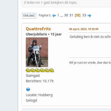
0 leden en 1 gast bekijken dit topic.
1
...
30
31
33
Pagina's
32
OMLAAG
QuattroFrits
06 april, 2023, 10:35:09
Uberjubilaris > 15 jaar
Gelukkig ben ik niet zo schr
Wil je rust en vrede, doe dan b
Stamgast
Berichten: 10.179
Locatie: Hulsberg
Gelogd