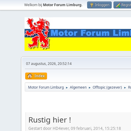
Welkom bij
Motor Forum Limburg
.
Inloggen
Regis
07 augustus, 2026, 20:52:14
Index
Motor Forum Limburg
Algemeen
Offtopic (gezever)
Ru
►
►
►
Rustig hier !
Gestart door HD4ever, 09 februari, 2014, 15:25:18