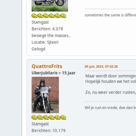
sometimes the same is differen
Stamgast
Berichten: 4.078
besiege the masses..
Locatie: Sjtein!
Gelogd
QuattroFrits
05 juli, 2023, 07:42:26
Uberjubilaris > 15 jaar
Maar wordt door sommigen 
Hopelijk houden we het vol 
Zo, nu weer verder rusten
Wil je rust en vrede, doe dan b
Stamgast
Berichten: 10.179