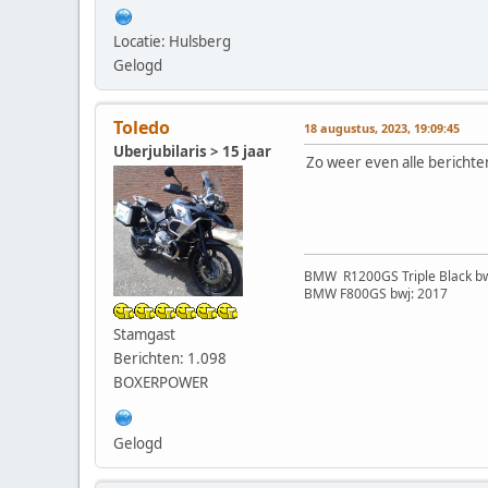
Locatie: Hulsberg
Gelogd
Toledo
18 augustus, 2023, 19:09:45
Uberjubilaris > 15 jaar
Zo weer even alle berichten
BMW R1200GS Triple Black bw
BMW F800GS bwj: 2017
Stamgast
Berichten: 1.098
BOXERPOWER
Gelogd