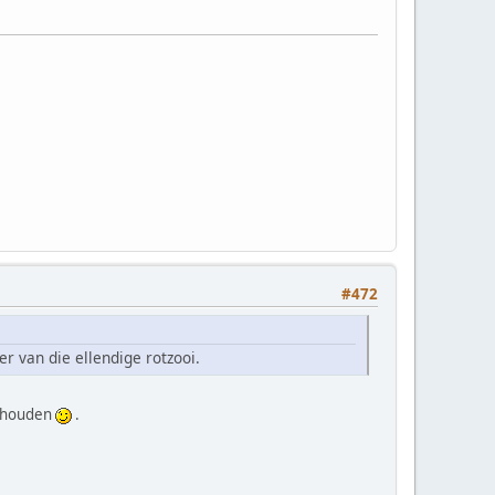
#472
r van die ellendige rotzooi.
e houden
.