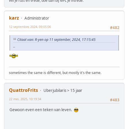
Wil je rust en vrede, doe dan bij MFL je intrede.
karz
Administrator
12 september, 2024, 09:05:06
#482
Citaat van: R-yen op 11 september, 2024, 17:15:45
..
sometimes the same is different, but mostly it's the same.
QuattroFrits
Uberjubilaris > 15 jaar
22 mei, 2025, 10:19:34
#483
Gewoon even een teken van leven.