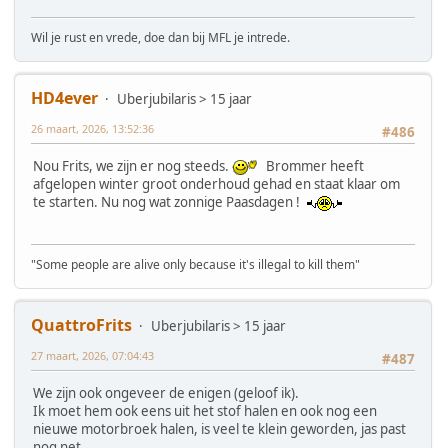
Wil je rust en vrede, doe dan bij MFL je intrede.
HD4ever
Uberjubilaris > 15 jaar
26 maart, 2026, 13:52:36
#486
Nou Frits, we zijn er nog steeds.
Brommer heeft
afgelopen winter groot onderhoud gehad en staat klaar om
te starten. Nu nog wat zonnige Paasdagen !
"Some people are alive only because it's illegal to kill them"
QuattroFrits
Uberjubilaris > 15 jaar
27 maart, 2026, 07:04:43
#487
We zijn ook ongeveer de enigen (geloof ik).
Ik moet hem ook eens uit het stof halen en ook nog een
nieuwe motorbroek halen, is veel te klein geworden, jas past
nog net.