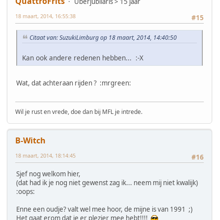
QuattroFrits
Uberjubilaris > 15 jaar
18 maart, 2014, 16:55:38
#15
Citaat van: SuzukiLimburg op 18 maart, 2014, 14:40:50
Kan ook andere redenen hebben... :-X
Wat, dat achteraan rijden ? :mrgreen:
Wil je rust en vrede, doe dan bij MFL je intrede.
B-Witch
18 maart, 2014, 18:14:45
#16
Sjef nog welkom hier,
(dat had ik je nog niet gewenst zag ik... neem mij niet kwalijk)
:oops:
Enne een oudje? valt wel mee hoor, de mijne is van 1991 ;)
Het gaat erom dat je er plezier mee hebt!!!!