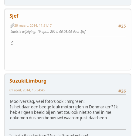
Sjef
29 maart, 2014, 11:51:17
#25
Laatste wijziging
: 19 april, 2014, 00:03:05 door Sjef
;)
SuzukiLimburg
01 april, 2014, 15:34:45
#26
Mooi verslag, veel foto's ook :mrgreen:
Is het daar een beetje leuk motorrijden in Denmarken? Ik
heb er geen beeld bij en het zou ook niet zo snel in me
opkomen dus ben benieuwd waarom juist daarheen.
Is that a thunderstorm? No, it's SuzukiLimburg!