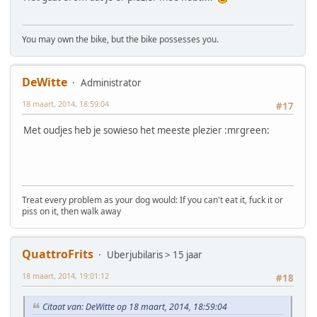
You may own the bike, but the bike possesses you.
DeWitte
Administrator
18 maart, 2014, 18:59:04
#17
Met oudjes heb je sowieso het meeste plezier :mrgreen:
Treat every problem as your dog would: If you can't eat it, fuck it or
piss on it, then walk away
QuattroFrits
Uberjubilaris > 15 jaar
18 maart, 2014, 19:01:12
#18
Citaat van: DeWitte op 18 maart, 2014, 18:59:04