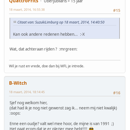
QuattroFrits
Uberjubilaris > 15 jaar
18 maart, 2014, 16:55:38
#15
Citaat van: SuzukiLimburg op 18 maart, 2014, 14:40:50
Kan ook andere redenen hebben... :-X
Wat, dat achteraan rijden ? :mrgreen:
Wil je rust en vrede, doe dan bij MFL je intrede.
B-Witch
18 maart, 2014, 18:14:45
#16
Sjef nog welkom hier,
(dat had ik je nog niet gewenst zag ik... neem mij niet kwalijk)
:oops:
Enne een oudje? valt wel mee hoor, de mijne is van 1991 ;)
Het gaat erom dat je er plezier mee hebt!!!!