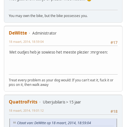
You may own the bike, but the bike possesses you.
DeWitte
Administrator
18 maart, 2014, 18:59:04
#17
Met oudjes heb je sowieso het meeste plezier :mrgreen:
Treat every problem as your dog would: If you can't eat it, fuck it or
piss on it, then walk away
QuattroFrits
Uberjubilaris > 15 jaar
18 maart, 2014, 19:01:12
#18
Citaat van: DeWitte op 18 maart, 2014, 18:59:04