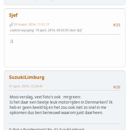
Sjef
29 maart, 2014, 11:51:17
#25
Laatste wijziging
: 19 april, 2014, 00:03:05 door Sjef
;)
SuzukiLimburg
01 april, 2014, 15:34:45
#26
Mooi verslag, veel foto's ook :mrgreen:
Is het daar een beetje leuk motorrijden in Denmarken? Ik
heb er geen beeld bij en het zou ook niet zo snel in me
opkomen dus ben benieuwd waarom juist daarheen.
Is that a thunderstorm? No, it's SuzukiLimburg!