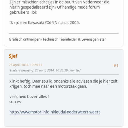
Zijn er misschien adresjes in de buurt van Nederweer die
hierin gespecialiseerd zijn? Of handige mede forum
gebruikers :lol:
Ik rijd een Kawasaki ZX6R Ninja uit 2005.
Grafisch ontwerper - Technisch Teamleider & Levensgenieter
Sjef
23 april, 2014, 10:24:41
#1
Laatste wijziging
: 23 april, 2014, 10:26:29 door Sjef
klinkt heftig. Daar zou ik, ondanks alle adviezen die je hier zult
krijgen, toch mee naar een motorzaak gaan.
veiligheid boven alles !
succes
http://www.motor-info.nl/leudal-nederweert-weert