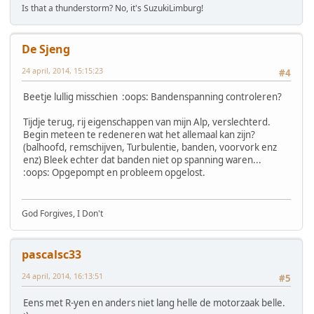
Is that a thunderstorm? No, it's SuzukiLimburg!
De Sjeng
24 april, 2014, 15:15:23
#4
Beetje lullig misschien :oops: Bandenspanning controleren?
Tijdje terug, rij eigenschappen van mijn Alp, verslechterd.
Begin meteen te redeneren wat het allemaal kan zijn?
(balhoofd, remschijven, Turbulentie, banden, voorvork enz
enz) Bleek echter dat banden niet op spanning waren...
:oops: Opgepompt en probleem opgelost.
God Forgives, I Don't
pascalsc33
24 april, 2014, 16:13:51
#5
Eens met R-yen en anders niet lang helle de motorzaak belle.