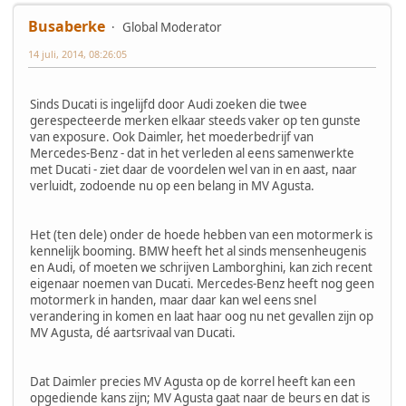
Busaberke
Global Moderator
14 juli, 2014, 08:26:05
Sinds Ducati is ingelijfd door Audi zoeken die twee
gerespecteerde merken elkaar steeds vaker op ten gunste
van exposure. Ook Daimler, het moederbedrijf van
Mercedes-Benz - dat in het verleden al eens samenwerkte
met Ducati - ziet daar de voordelen wel van in en aast, naar
verluidt, zodoende nu op een belang in MV Agusta.
Het (ten dele) onder de hoede hebben van een motormerk is
kennelijk booming. BMW heeft het al sinds mensenheugenis
en Audi, of moeten we schrijven Lamborghini, kan zich recent
eigenaar noemen van Ducati. Mercedes-Benz heeft nog geen
motormerk in handen, maar daar kan wel eens snel
verandering in komen en laat haar oog nu net gevallen zijn op
MV Agusta, dé aartsrivaal van Ducati.
Dat Daimler precies MV Agusta op de korrel heeft kan een
opgediende kans zijn; MV Agusta gaat naar de beurs en dat is