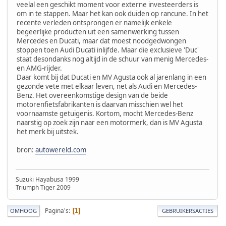
veelal een geschikt moment voor externe investeerders is
om in te stappen. Maar het kan ook duiden op rancune. In het
recente verleden ontsprongen er namelijk enkele
begeerlijke producten uit een samenwerking tussen
Mercedes en Ducati, maar dat moest noodgedwongen
stoppen toen Audi Ducati inlijfde. Maar die exclusieve 'Duc'
staat desondanks nog altijd in de schuur van menig Mercedes-
en AMG-rijder.
Daar komt bij dat Ducati en MV Agusta ook al jarenlang in een
gezonde vete met elkaar leven, net als Audi en Mercedes-
Benz. Het overeenkomstige design van de beide
motorenfietsfabrikanten is daarvan misschien wel het
voornaamste getuigenis. Kortom, mocht Mercedes-Benz
naarstig op zoek zijn naar een motormerk, dan is MV Agusta
het merk bij uitstek.
bron:
autowereld.com
Suzuki Hayabusa 1999
Triumph Tiger 2009
Pagina's
1
OMHOOG
GEBRUIKERSACTIES