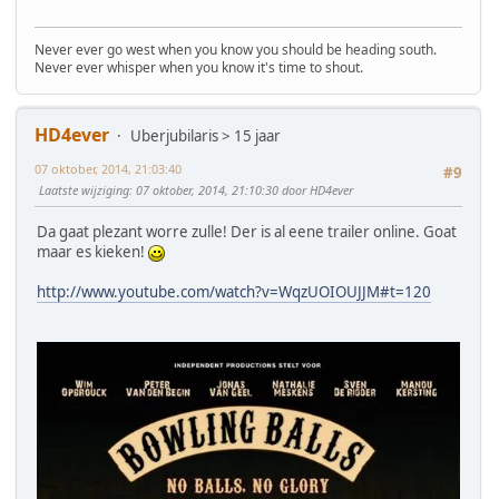
Never ever go west when you know you should be heading south.
Never ever whisper when you know it's time to shout.
HD4ever
Uberjubilaris > 15 jaar
07 oktober, 2014, 21:03:40
#9
Laatste wijziging
: 07 oktober, 2014, 21:10:30 door HD4ever
Da gaat plezant worre zulle! Der is al eene trailer online. Goat
maar es kieken!
http://www.youtube.com/watch?v=WqzUOIOUJJM#t=120