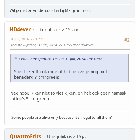
Wil je rust en vrede, doe dan bij MFL je intrede.
HD4ever
Uberjubilaris > 15 jaar
31 juli, 2014, 22:11:21
#2
Laatste wijziging
: 31 juli, 2014, 22:13:55 door HD4ever
Citaat van: QuattroFrits op 31 juli, 2014, 08:32:58
Speel je zelf ook mee of hebben ze je nog niet
benaderd ? :mrgreen:
Nee hoor, ik kan niet zo vies kijken, en heb ook geen namaak
tattoo's !! :mrgreen:
"Some people are alive only because it's illegal to kill them"
QuattroFrits
Uberjubilaris > 15 jaar