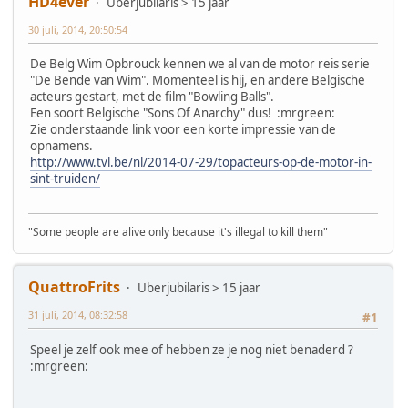
HD4ever
Uberjubilaris > 15 jaar
30 juli, 2014, 20:50:54
De Belg Wim Opbrouck kennen we al van de motor reis serie
"De Bende van Wim". Momenteel is hij, en andere Belgische
acteurs gestart, met de film "Bowling Balls".
Een soort Belgische "Sons Of Anarchy" dus! :mrgreen:
Zie onderstaande link voor een korte impressie van de
opnamens.
http://www.tvl.be/nl/2014-07-29/topacteurs-op-de-motor-in-
sint-truiden/
"Some people are alive only because it's illegal to kill them"
QuattroFrits
Uberjubilaris > 15 jaar
31 juli, 2014, 08:32:58
#1
Speel je zelf ook mee of hebben ze je nog niet benaderd ?
:mrgreen: