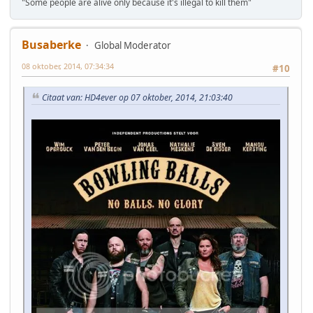
"Some people are alive only because it's illegal to kill them"
Busaberke
Global Moderator
08 oktober, 2014, 07:34:34
#10
Citaat van: HD4ever op 07 oktober, 2014, 21:03:40