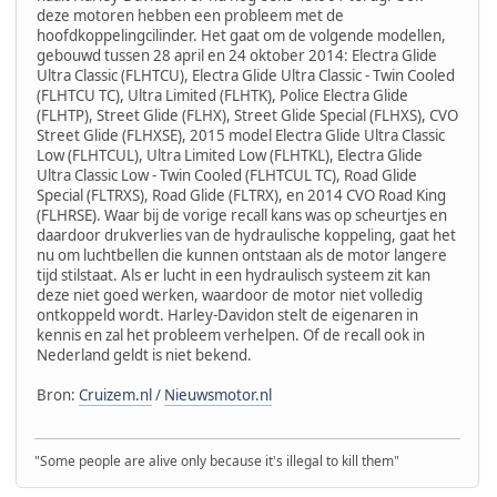
deze motoren hebben een probleem met de
hoofdkoppelingcilinder. Het gaat om de volgende modellen,
gebouwd tussen 28 april en 24 oktober 2014: Electra Glide
Ultra Classic (FLHTCU), Electra Glide Ultra Classic - Twin Cooled
(FLHTCU TC), Ultra Limited (FLHTK), Police Electra Glide
(FLHTP), Street Glide (FLHX), Street Glide Special (FLHXS), CVO
Street Glide (FLHXSE), 2015 model Electra Glide Ultra Classic
Low (FLHTCUL), Ultra Limited Low (FLHTKL), Electra Glide
Ultra Classic Low - Twin Cooled (FLHTCUL TC), Road Glide
Special (FLTRXS), Road Glide (FLTRX), en 2014 CVO Road King
(FLHRSE). Waar bij de vorige recall kans was op scheurtjes en
daardoor drukverlies van de hydraulische koppeling, gaat het
nu om luchtbellen die kunnen ontstaan als de motor langere
tijd stilstaat. Als er lucht in een hydraulisch systeem zit kan
deze niet goed werken, waardoor de motor niet volledig
ontkoppeld wordt. Harley-Davidon stelt de eigenaren in
kennis en zal het probleem verhelpen. Of de recall ook in
Nederland geldt is niet bekend.
Bron:
Cruizem.nl
/
Nieuwsmotor.nl
"Some people are alive only because it's illegal to kill them"