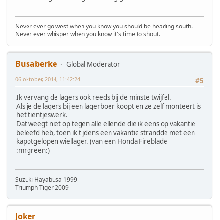
Never ever go west when you know you should be heading south.
Never ever whisper when you know it's time to shout.
Busaberke
Global Moderator
06 oktober, 2014, 11:42:24
#5
Ik vervang de lagers ook reeds bij de minste twijfel.
Als je de lagers bij een lagerboer koopt en ze zelf monteert is
het tientjeswerk.
Dat weegt niet op tegen alle ellende die ik eens op vakantie
beleefd heb, toen ik tijdens een vakantie strandde met een
kapotgelopen wiellager. (van een Honda Fireblade
:mrgreen:)
Suzuki Hayabusa 1999
Triumph Tiger 2009
Joker