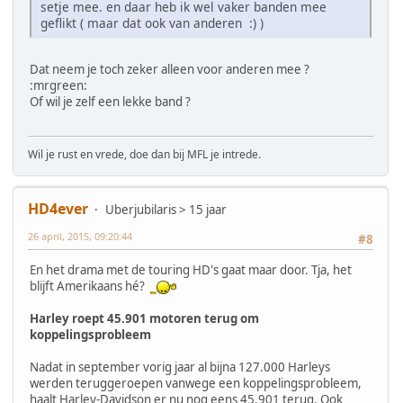
setje mee. en daar heb ik wel vaker banden mee
geflikt ( maar dat ook van anderen :) )
Dat neem je toch zeker alleen voor anderen mee ?
:mrgreen:
Of wil je zelf een lekke band ?
Wil je rust en vrede, doe dan bij MFL je intrede.
HD4ever
Uberjubilaris > 15 jaar
26 april, 2015, 09:20:44
#8
En het drama met de touring HD's gaat maar door. Tja, het
blijft Amerikaans hé?
Harley roept 45.901 motoren terug om
koppelingsprobleem
Nadat in september vorig jaar al bijna 127.000 Harleys
werden teruggeroepen vanwege een koppelingsprobleem,
haalt Harley-Davidson er nu nog eens 45.901 terug. Ook