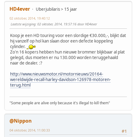
HD4ever
Uberjubilaris > 15 jaar
02 oktober, 2014, 19:40:12
Laatste wijziging
: 02 oktober, 2014, 19:57:16 door HD4ever
Koop je een HD touring voor een slordige €30.000,-, blijkt dat
hij vanzelf op hol kan slaan door een defecte koppeling
cylinder.
Zo'n 16 kopers hebben hun nieuwe brommer blijkbaar al plat
gelegd, dus moeten er nu 130.000 worden teruggehaald
naar de dealer. :?
http://www.nieuwsmotor.nl/motornieuws/20164-
wereldwijde-recall-harley-davidson-126978-motoren-
terug.html
"Some people are alive only because it's illegal to kill them"
@Nippon
04 oktober, 2014, 11:00:33
#1