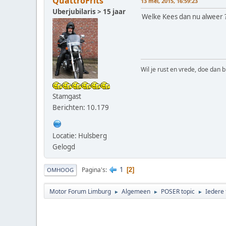
QuattroFrits
13 mei, 2015, 16:59:23
Uberjubilaris > 15 jaar
Welke Kees dan nu alweer 
Wil je rust en vrede, doe dan b
Stamgast
Berichten: 10.179
Locatie: Hulsberg
Gelogd
1
Pagina's
2
OMHOOG
Motor Forum Limburg
Algemeen
POSER topic
Iedere 
►
►
►