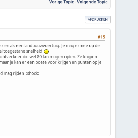
Vorige Topic
-
Volgende Topic
AFDRUKKEN
#15
e gezien als een landbouwvoertuig. Je mag ermee op de
al toegestane snelheid
achtverkeer die wel 80 km mogen rijden. Ze knijpen
, maar je kan er een boete voor krijgen en punten op je
nd mag rijden :shock: