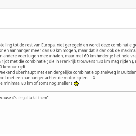
enstelling tot de rest van Europa, niet geregeld en wordt deze combinati
or en aanhanger meer dan 60 km mogen, maar dat is dan ook de maxima
en andere voertuigen mee inhalen, maar met 60 km hinder je het hele vr
m rijdt met die combinatie ( die in Frankrijk trouwens 130 km mag rijden )
60 km/uur rijdt.
t weekend uberhaupt met een dergelijke combinatie op snelweg in Duitsla
niet met een aanhanger achter de motor rijden. :-X
je minimaal 80 km of soms nog sneller !
ause it's illegal to kill them"