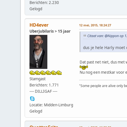
Berichten: 2.230
Gelogd
HD4ever
12 mei, 2015, 18:24:27
Uberjubilaris > 15 jaar
Citaat van: @Nippon op 1
dus je hele Harly moet
Dat past net niet, dus met
Nu nog een mestkar voor e
Stamgast
Berichten: 1.771
"Some people are alive only bec
---- DILLIGAF ----
Locatie: Midden-Limburg
Gelogd