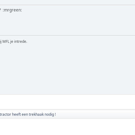
? :mrgreen:
ij MFL je intrede.
tractor heeft een trekhaak nodig !