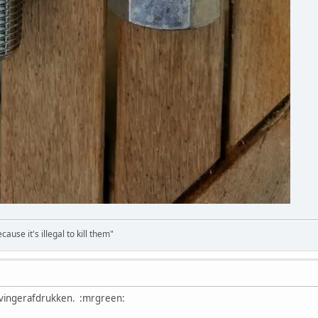
ause it's illegal to kill them"
 vingerafdrukken. :mrgreen: