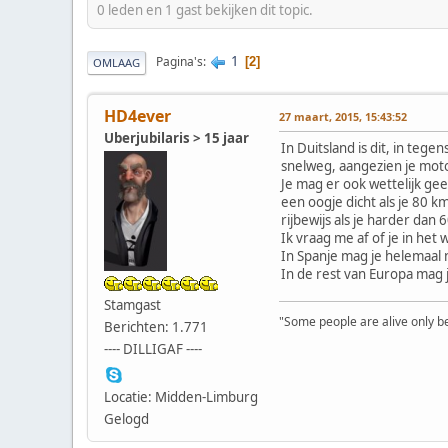
0 leden en 1 gast bekijken dit topic.
1
Pagina's
2
OMLAAG
HD4ever
27 maart, 2015, 15:43:52
Uberjubilaris > 15 jaar
In Duitsland is dit, in teg
snelweg, aangezien je mot
Je mag er ook wettelijk ge
een oogje dicht als je 80 k
rijbewijs als je harder dan 
Ik vraag me af of je in he
In Spanje mag je helemaal 
In de rest van Europa mag 
Stamgast
"Some people are alive only bec
Berichten: 1.771
---- DILLIGAF ----
Locatie: Midden-Limburg
Gelogd