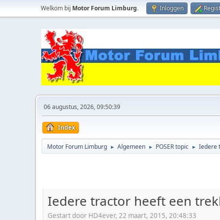
Welkom bij
Motor Forum Limburg
.
Inloggen
Regis
06 augustus, 2026, 09:50:39
Index
Motor Forum Limburg
Algemeen
POSER topic
Iedere 
►
►
►
Iedere tractor heeft een tre
Gestart door HD4ever, 22 maart, 2015, 20:48:33