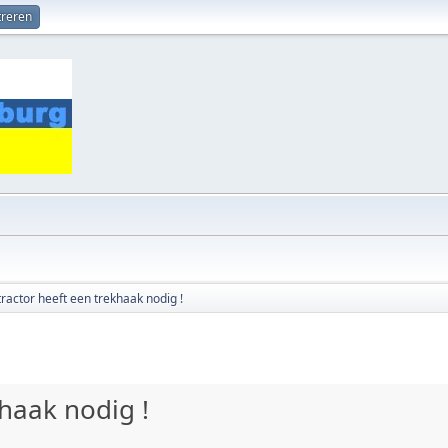
treren
tractor heeft een trekhaak nodig !
khaak nodig !