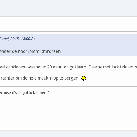
2 mei, 2015, 18:00:24
 onder de boorkolom :mrgreen:
 wat aanklooien was het in 20 minuten geklaard. Daarna met lock-tide en 
rachter om de hele meuk in op te bergen.
ause it's illegal to kill them"