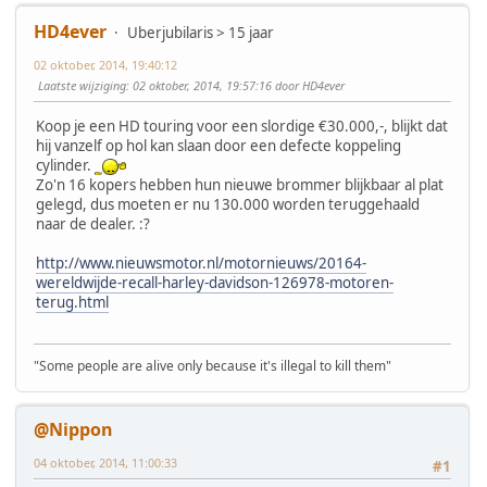
HD4ever
Uberjubilaris > 15 jaar
02 oktober, 2014, 19:40:12
Laatste wijziging
: 02 oktober, 2014, 19:57:16 door HD4ever
Koop je een HD touring voor een slordige €30.000,-, blijkt dat
hij vanzelf op hol kan slaan door een defecte koppeling
cylinder.
Zo'n 16 kopers hebben hun nieuwe brommer blijkbaar al plat
gelegd, dus moeten er nu 130.000 worden teruggehaald
naar de dealer. :?
http://www.nieuwsmotor.nl/motornieuws/20164-
wereldwijde-recall-harley-davidson-126978-motoren-
terug.html
"Some people are alive only because it's illegal to kill them"
@Nippon
04 oktober, 2014, 11:00:33
#1