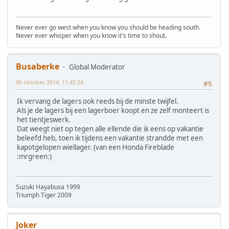
Never ever go west when you know you should be heading south.
Never ever whisper when you know it's time to shout.
Busaberke
Global Moderator
06 oktober, 2014, 11:42:24
#5
Ik vervang de lagers ook reeds bij de minste twijfel.
Als je de lagers bij een lagerboer koopt en ze zelf monteert is
het tientjeswerk.
Dat weegt niet op tegen alle ellende die ik eens op vakantie
beleefd heb, toen ik tijdens een vakantie strandde met een
kapotgelopen wiellager. (van een Honda Fireblade
:mrgreen:)
Suzuki Hayabusa 1999
Triumph Tiger 2009
Joker