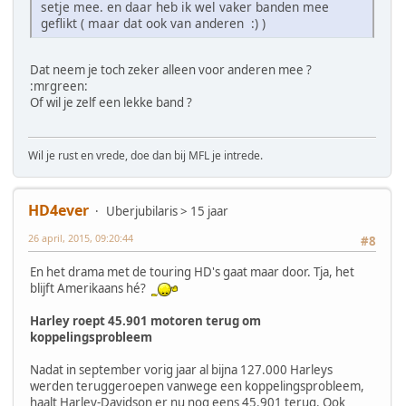
setje mee. en daar heb ik wel vaker banden mee
geflikt ( maar dat ook van anderen :) )
Dat neem je toch zeker alleen voor anderen mee ?
:mrgreen:
Of wil je zelf een lekke band ?
Wil je rust en vrede, doe dan bij MFL je intrede.
HD4ever
Uberjubilaris > 15 jaar
26 april, 2015, 09:20:44
#8
En het drama met de touring HD's gaat maar door. Tja, het
blijft Amerikaans hé?
Harley roept 45.901 motoren terug om
koppelingsprobleem
Nadat in september vorig jaar al bijna 127.000 Harleys
werden teruggeroepen vanwege een koppelingsprobleem,
haalt Harley-Davidson er nu nog eens 45.901 terug. Ook