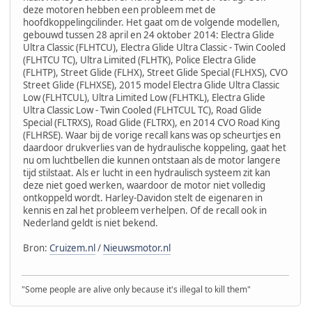
deze motoren hebben een probleem met de
hoofdkoppelingcilinder. Het gaat om de volgende modellen,
gebouwd tussen 28 april en 24 oktober 2014: Electra Glide
Ultra Classic (FLHTCU), Electra Glide Ultra Classic - Twin Cooled
(FLHTCU TC), Ultra Limited (FLHTK), Police Electra Glide
(FLHTP), Street Glide (FLHX), Street Glide Special (FLHXS), CVO
Street Glide (FLHXSE), 2015 model Electra Glide Ultra Classic
Low (FLHTCUL), Ultra Limited Low (FLHTKL), Electra Glide
Ultra Classic Low - Twin Cooled (FLHTCUL TC), Road Glide
Special (FLTRXS), Road Glide (FLTRX), en 2014 CVO Road King
(FLHRSE). Waar bij de vorige recall kans was op scheurtjes en
daardoor drukverlies van de hydraulische koppeling, gaat het
nu om luchtbellen die kunnen ontstaan als de motor langere
tijd stilstaat. Als er lucht in een hydraulisch systeem zit kan
deze niet goed werken, waardoor de motor niet volledig
ontkoppeld wordt. Harley-Davidon stelt de eigenaren in
kennis en zal het probleem verhelpen. Of de recall ook in
Nederland geldt is niet bekend.
Bron:
Cruizem.nl
/
Nieuwsmotor.nl
"Some people are alive only because it's illegal to kill them"