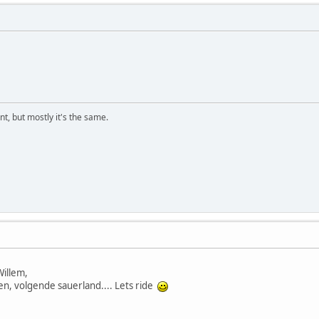
t, but mostly it's the same.
illem,
n, volgende sauerland.... Lets ride