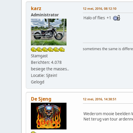
karz
12 mei, 2016, 08:12:10
Administrator
Halo of flies +1
sometimes the same is differen
Stamgast
Berichten: 4.078
besiege the masses..
Locatie: Sjtein!
Gelogd
De Sjeng
12 mei, 2016, 14:38:51
Wederom mooie beelden W
Net terug van tour ardenne