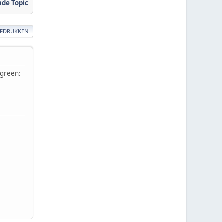
nde Topic
AFDRUKKEN
rgreen: