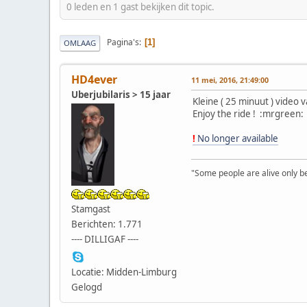
0 leden en 1 gast bekijken dit topic.
Pagina's
1
OMLAAG
HD4ever
11 mei, 2016, 21:49:00
Uberjubilaris > 15 jaar
Kleine ( 25 minuut ) video
Enjoy the ride ! :mrgreen:
!
No longer available
"Some people are alive only bec
Stamgast
Berichten: 1.771
---- DILLIGAF ----
Locatie: Midden-Limburg
Gelogd