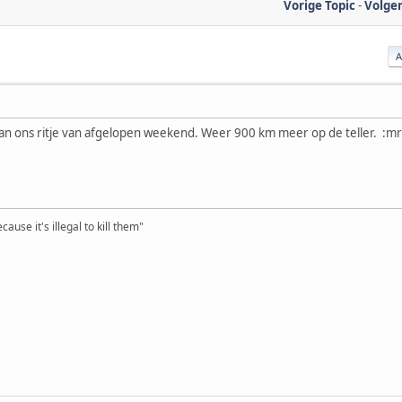
Vorige Topic
-
Volge
 van ons ritje van afgelopen weekend. Weer 900 km meer op de teller. :m
ause it's illegal to kill them"