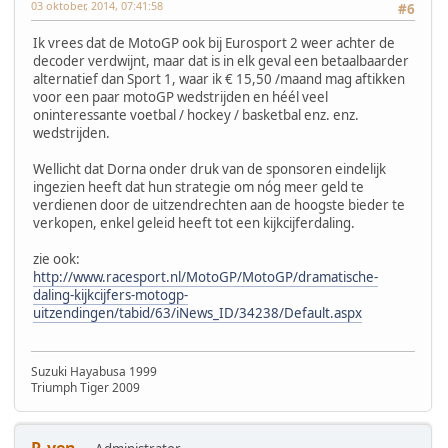
03 oktober, 2014, 07:41:58
#6
Ik vrees dat de MotoGP ook bij Eurosport 2 weer achter de
decoder verdwijnt, maar dat is in elk geval een betaalbaarder
alternatief dan Sport 1, waar ik € 15,50 /maand mag aftikken
voor een paar motoGP wedstrijden en héél veel
oninteressante voetbal / hockey / basketbal enz. enz.
wedstrijden.
Wellicht dat Dorna onder druk van de sponsoren eindelijk
ingezien heeft dat hun strategie om nóg meer geld te
verdienen door de uitzendrechten aan de hoogste bieder te
verkopen, enkel geleid heeft tot een kijkcijferdaling.
zie ook:
http://www.racesport.nl/MotoGP/MotoGP/dramatische-
daling-kijkcijfers-motogp-
uitzendingen/tabid/63/iNews_ID/34238/Default.aspx
Suzuki Hayabusa 1999
Triumph Tiger 2009