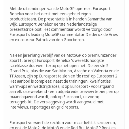
Met de uitzendingen van de MotoGP opereert Eurosport
Benelux voor het eerst met een geheel eigen
productieteam. De presentatie is in handen Samantha van
Wijk, Eurosport Benelux' eerste Nederlandstalige
presentatrice ooit. Het commentaar wordt verzorgd door
Eurosport's leading MotoGP commentator Diederick de Vries
en ex-coureur Patrick van den Goorbergh.
Na een jarenlang verblijf van de MotoGP op premiumzender
Sport1, brengt Eurosport Benelux 's werelds hoogste
raceklasse dus weer terug op het open net. De eerste 5
Grand Prix, plus die van San Marino, Aragón en Valencia én de
TT Assen, zijn op Eurosport te zien en 'de rest' op Eurosport 2.
Het aanbod is compleet: naast de trainingen, kwalificaties,
warm-ups en wedstrijdraces, is op Eurosport - voorafgaand
aan elk raceweekend - een uitgebreide preview te zien, en op
maandagavond wordt, ook op Eurosport, uitvoerig
teruggeblikt. De verslaggeving wordt aangevuld met
interviews, reportages en grid reports.
Eurosport verwierf de rechten voor maar liefst 4 seizoenen,
en ook de Moto2, de Moto3 en de Red Bull MotoGP Rookies