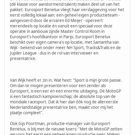
(dé klasse voor aanstormend talent) maken deel uit van het
pakket. Eurosport Benelux vliegt haar verslaggeving voor het
eerst volledig lokaal aan: een geheel eigen productieteam -
aangevoerd door de ervaren Ed Meijer - opereert
merendeels op locatie én vanuit een speciaal voor deze
operatie in aanbouw zijnde Master Control Room in
Eurosport's hoofdkantoor in Parijs. Eurosport Benelux
beschikt over eigen camera's op locatie, met Samantha van
Wijk - bekend van onder meer NH Sport, Tracks&Trails en de
Jupiler League - dus in de rol van interviewer en
presentatrice.
Van Wijk heeft er zin in. Wat heet: "Sport is mijn grote passie.
Om dan te mogen presenteren voor een zender als
Eurosport, is een eer en een enorme uitdaging. De MotoGP
is een fantastisch kampioenschap; de absolute top van de
mondiale racesport. Dat ik hier dan óók nog de allereerste
Nederlandstalige presentatrice ben, maakt voor mij het
plaatje compleet".
Ook Gijs Poortman, productie-manager van Eurosport
Benelux, is blij met de nieuwe koers: "Met de MotoGP zetten
we voor het eerst een geheel eigen productie neer. Maken