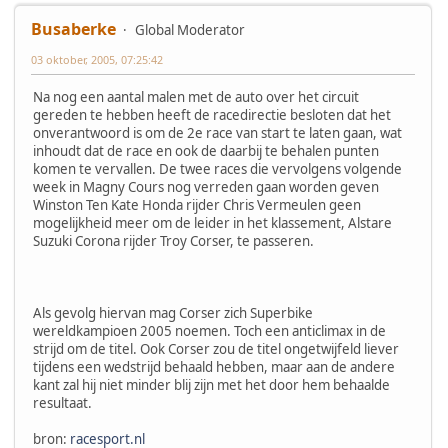
Busaberke
Global Moderator
03 oktober, 2005, 07:25:42
Na nog een aantal malen met de auto over het circuit
gereden te hebben heeft de racedirectie besloten dat het
onverantwoord is om de 2e race van start te laten gaan, wat
inhoudt dat de race en ook de daarbij te behalen punten
komen te vervallen. De twee races die vervolgens volgende
week in Magny Cours nog verreden gaan worden geven
Winston Ten Kate Honda rijder Chris Vermeulen geen
mogelijkheid meer om de leider in het klassement, Alstare
Suzuki Corona rijder Troy Corser, te passeren.
Als gevolg hiervan mag Corser zich Superbike
wereldkampioen 2005 noemen. Toch een anticlimax in de
strijd om de titel. Ook Corser zou de titel ongetwijfeld liever
tijdens een wedstrijd behaald hebben, maar aan de andere
kant zal hij niet minder blij zijn met het door hem behaalde
resultaat.
bron:
racesport.nl