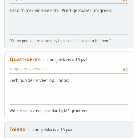
Eat dich mer ein eike Frits ! Prettige Poase! :mrgreen:
"Some people are alive only because it's illegal to kill them"
QuattroFrits
Uberjubilaris > 15 jaar
16 april, 2017, 12:02:22
#8
Iech hub der al veer op. :oops:
Wil je rust en vrede, doe dan bij MFL je intrede.
Toledo
Uberjubilaris > 15 jaar