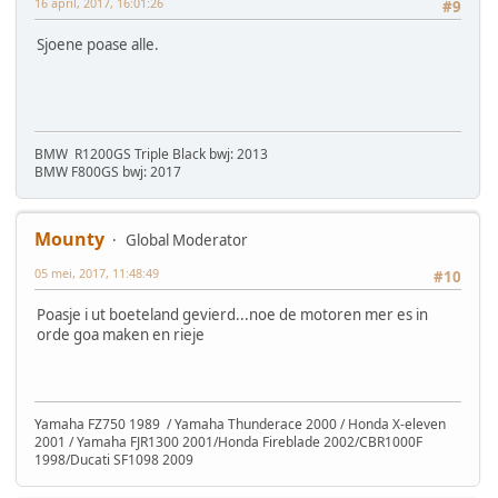
16 april, 2017, 16:01:26
#9
Sjoene poase alle.
BMW R1200GS Triple Black bwj: 2013
BMW F800GS bwj: 2017
Mounty
Global Moderator
05 mei, 2017, 11:48:49
#10
Poasje i ut boeteland gevierd...noe de motoren mer es in
orde goa maken en rieje
Yamaha FZ750 1989 / Yamaha Thunderace 2000 / Honda X-eleven
2001 / Yamaha FJR1300 2001/Honda Fireblade 2002/CBR1000F
1998/Ducati SF1098 2009