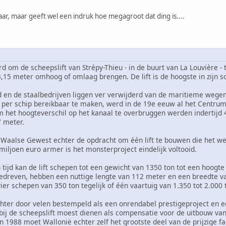
daar, maar geeft wel een indruk hoe megagroot dat ding is....
rd om de scheepslift van Strépy-Thieu - in de buurt van La Louvière
,15 meter omhoog of omlaag brengen. De lift is de hoogste in zijn so
 en de staalbedrijven liggen ver verwijderd van de maritieme wegen.
per schip bereikbaar te maken, werd in de 19e eeuw al het Centrum
m het hoogteverschil op het kanaal te overbruggen werden indertijd
 meter.
 Waalse Gewest echter de opdracht om één lift te bouwen die het wer
iljoen euro armer is het monsterproject eindelijk voltooid.
 tijd kan de lift schepen tot een gewicht van 1350 ton tot een hoog
edreven, hebben een nuttige lengte van 112 meter en een breedte v
ier schepen van 350 ton tegelijk of één vaartuig van 1.350 tot 2.000 
ter door velen bestempeld als een onrendabel prestigeproject en e
rbij de scheepslift moest dienen als compensatie voor de uitbouw va
1988 moet Wallonië echter zelf het grootste deel van de prijzige fa