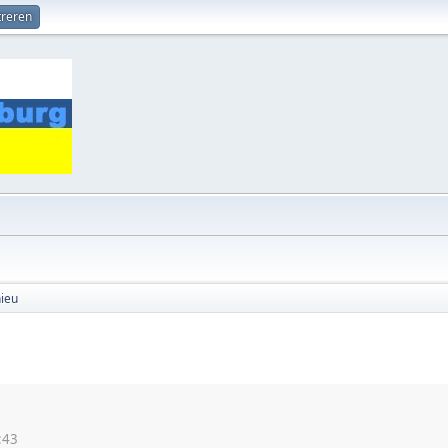
treren
hieu
:43