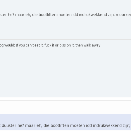
uuster he? maar eh, die bootliften moeten idd indrukwekkend zijn; mooi re
would: If you can't eat it, fuck it or piss on it, then walk away
at duuster he? maar eh, die bootliften moeten idd indrukwekkend zijn