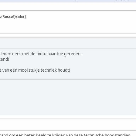
 Rosso!
[/color]
geleden eens met de moto naar toe gereden.
kend!
je van een mooi stukje techniek houdt!
escand om een beter beeld te krijgen van deze technische hoogstandjes.