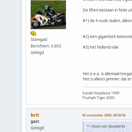
De liften bestaan in feite u
#1) de 4 oude stalen, allee
#2) een gigantisch betonnen
Stamgast
Berichten: 3.602
#3) het hellend vlak
Gelogd
het e.e.a. is allemaal toeg
Het is alleen jammer dat er
Suzuki Hayabusa 1999
Triumph Tiger 2009
brit
05 november, 2005, 09:39:56
gast
Citaat van: Busaberke
Gelogd