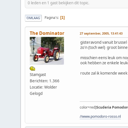
0 leden en 1 gast bekijken dit topic.
Pagina's
1
OMLAAG
The Dominator
27 september, 2005, 13:41:43
gisteravond vanuit brussel
zo'n (toch wel) groot binn
misschien eens leuk om nog
ook hebben ze enkele leuke 
route zal ik komende week
Stamgast
Berichten: 1.366
Locatie: Wolder
Gelogd
color=red]
Scuderia Pomodoro
//www.pomodoro-rosso.nl