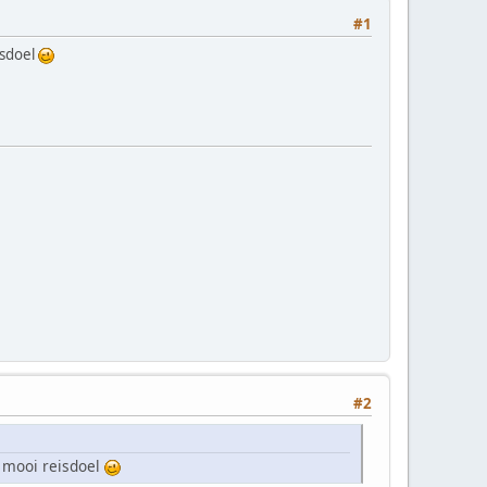
#1
isdoel
#2
; mooi reisdoel