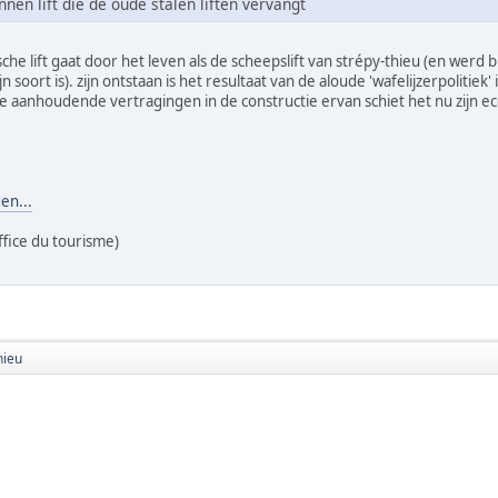
nen lift die de oude stalen liften vervangt
sche lift gaat door het leven als de scheepslift van strépy-thieu (en wer
n soort is). zijn ontstaan is het resultaat van de aloude 'wafelijzerpolitie
de aanhoudende vertragingen in de constructie ervan schiet het nu zijn ec
en...
ffice du tourisme)
hieu