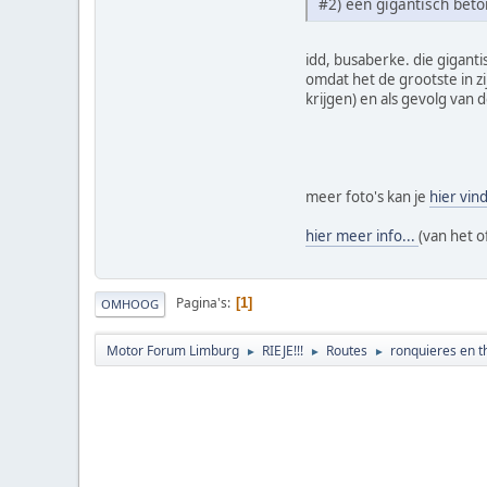
#2) een gigantisch beton
idd, busaberke. die giganti
omdat het de grootste in zij
krijgen) en als gevolg van 
meer foto's kan je
hier vind
hier meer info...
(van het o
Pagina's
1
OMHOOG
Motor Forum Limburg
RIEJE!!!
Routes
ronquieres en t
►
►
►