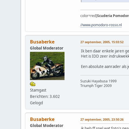
color=red]
Scuderia Pomodoro
//www.pomodoro-rosso.nl
Busaberke
27 september, 2005, 15:03:52
Global Moderator
Ik ben daar enkele jaren 
Het is IDD zeer indrukwek
Een absolute aanrader als 
Suzuki Hayabusa 1999
Triumph Tiger 2009
Stamgast
Berichten: 3.602
Gelogd
Busaberke
27 september, 2005, 23:50:26
Global Moderator
ik heb ff snel wat foto's g