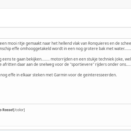
 een mooi ritje gemaakt naar het hellend vlak van Ronquieres en de sche
enschip effe omhooggetakeld wordt in een nog grotere bak met water......
 eens te gaan bekijken....... motorrijden en een stukje techniek (oke, w
afritten daar aan de snelweg voor de "sportievere" rijders onder ons....
 nog effe in elkaar steken met Garmin voor de geinteresseerden.
 Rosso!
[/color]