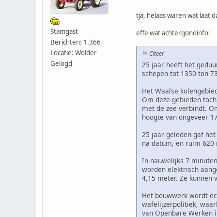
tja, helaas waren wat laat 
Stamgast
effe wat achtergondinfo:
Berichten: 1.366
Locatie: Wolder
Citeer
Gelogd
25 jaar heeft het geduu
schepen tot 1350 ton 73
Het Waalse kolengebied
Om deze gebieden toch 
met de zee verbindt. O
hoogte van ongeveer 17
25 jaar geleden gaf het
na datum, en ruim 620 m
In nauwelijks 7 minuten
worden elektrisch aang
4,15 meter. Ze kunnen v
Het bouwwerk wordt ech
wafelijzerpolitiek, waa
van Openbare Werken in 