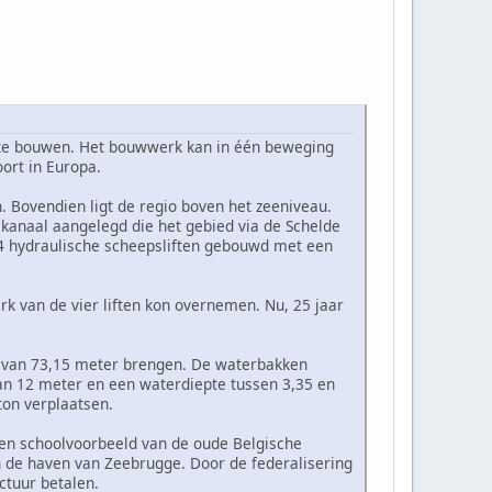
 - te bouwen. Het bouwwerk kan in één beweging
ort in Europa.
 Bovendien ligt de regio boven het zeeniveau.
kanaal aangelegd die het gebied via de Schelde
 4 hydraulische scheepsliften gebouwd met een
k van de vier liften kon overnemen. Nu, 25 jaar
te van 73,15 meter brengen. De waterbakken
an 12 meter en een waterdiepte tussen 3,35 en
ton verplaatsen.
en schoolvoorbeeld van de oude Belgische
n de haven van Zeebrugge. Door de federalisering
ctuur betalen.