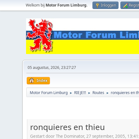
Welkom bij
Motor Forum Limburg
.
Inloggen
Regis
05 augustus, 2026, 23:27:27
Index
Motor Forum Limburg
RIEJE!!!
Routes
ronquieres en t
►
►
►
ronquieres en thieu
Gestart door The Dominator, 27 september, 2005, 13:41