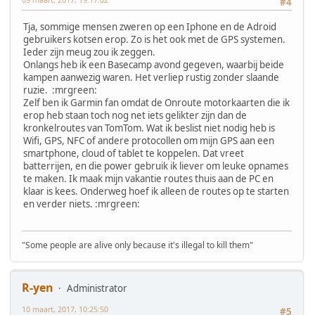
#4
Tja, sommige mensen zweren op een Iphone en de Adroid
gebruikers kotsen erop. Zo is het ook met de GPS systemen.
Ieder zijn meug zou ik zeggen.
Onlangs heb ik een Basecamp avond gegeven, waarbij beide
kampen aanwezig waren. Het verliep rustig zonder slaande
ruzie. :mrgreen:
Zelf ben ik Garmin fan omdat de Onroute motorkaarten die ik
erop heb staan toch nog net iets gelikter zijn dan de
kronkelroutes van TomTom. Wat ik beslist niet nodig heb is
Wifi, GPS, NFC of andere protocollen om mijn GPS aan een
smartphone, cloud of tablet te koppelen. Dat vreet
batterrijen, en die power gebruik ik liever om leuke opnames
te maken. Ik maak mijn vakantie routes thuis aan de PC en
klaar is kees. Onderweg hoef ik alleen de routes op te starten
en verder niets. :mrgreen:
"Some people are alive only because it's illegal to kill them"
R-yen
Administrator
10 maart, 2017, 10:25:50
#5