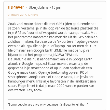
HD4ever
Uberjubilaris > 15 jaar
01 maart, 2017, 17:44:46
Zoals veel motorrijders die met GPS rijden gedurende het
seizoen, verzamel je in de loop van de tijd leuke plaatsen die
in je GPS als favoriet of waypoint worden aangemaakt. Met
het programma Basecamp kan men die uit de GPS halen en
zichtbaar maken. Sla deze via de 'exporteren' optie gewoon
even op als .gpx file op je PC of laptop. Nu zet men de .GPX
file om naar een Google Earth .KML file met behulp van
bijvoorbeeld het programma JaVaWa RTWtool.
De .KML file die nu is aangemaakt kan je in Google Earth
alsook in Google maps zichtbaar maken, waarna je de
gegevens in je smartphone of op PC dan opslaat als een
Google maps kaart. Open je toekomstig op een PC of
smartphone Google Earth of Google Maps, kun je via het
hamburger menu links al je favorieten in de landkaart zien
staan. Enige limiet is dat je maar 2000 van die punten kan
overzetten. Easy toch?
"Some people are alive only because it's illegal to kill them"