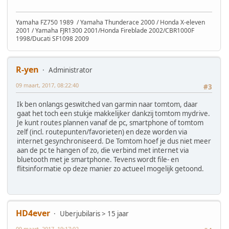
Yamaha FZ750 1989 / Yamaha Thunderace 2000 / Honda X-eleven
2001 / Yamaha FJR1300 2001/Honda Fireblade 2002/CBR1000F
1998/Ducati SF1098 2009
R-yen
Administrator
09 maart, 2017, 08:22:40
#3
Ik ben onlangs geswitched van garmin naar tomtom, daar
gaat het toch een stukje makkelijker dankzij tomtom mydrive.
Je kunt routes plannen vanaf de pc, smartphone of tomtom
zelf (incl. routepunten/favorieten) en deze worden via
internet gesynchroniseerd. De Tomtom hoef je dus niet meer
aan de pc te hangen of zo, die verbind met internet via
bluetooth met je smartphone. Tevens wordt file- en
flitsinformatie op deze manier zo actueel mogelijk getoond.
HD4ever
Uberjubilaris > 15 jaar
09 maart, 2017, 19:17:02