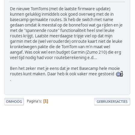
De nieuwe TomToms (met de laatste firmware update)
kunnen gelukkig inmiddels ook goed overweg met de in
basecamp gemaakte routes. Ik heb de switch met name
gedaan omdat ik meestal op de bonnefooi wat ga rijden en je
met de "spannende route" functionaliteit heel snel leuke
routes krijgt. Laatste meerdaagse tripje viel op dat mijn
garmin met de (wel verouderde) onroute kaart niet de leuke
kronkelwegen pakte die de TomTom van m'n maat wel
aangaf. Was ook wel een budget Garmin (Zumo 210) die erg
veel tijd nodig had voor routeberekening e.d...
Ben het zeker met je eens dat je met Basecamp hele mooie
routes kunt maken. Daar heb ik ook vaker mee gestoeid
.
Pagina's
1
OMHOOG
GEBRUIKERSACTIES