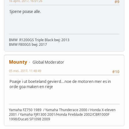
16 april, 2017, 16:01:26
#9
Sjoene poase alle.
BMW R1200GS Triple Black bwj: 2013
BMW F800GS bwj: 2017
Mounty
Global Moderator
05 mei, 2017, 11:48:49
#10
Poasje i ut boeteland gevierd...noe de motoren mer es in
orde goa maken en rieje
Yamaha FZ750 1989 / Yamaha Thunderace 2000 / Honda X-eleven
2001 / Yamaha FJR1300 2001/Honda Fireblade 2002/CBR1000F
1998/Ducati SF1098 2009