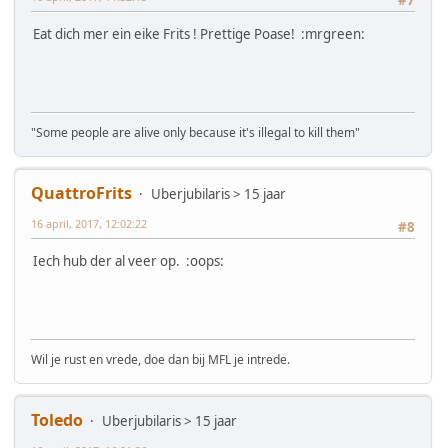
Eat dich mer ein eike Frits ! Prettige Poase! :mrgreen:
"Some people are alive only because it's illegal to kill them"
QuattroFrits
Uberjubilaris > 15 jaar
16 april, 2017, 12:02:22
#8
Iech hub der al veer op. :oops:
Wil je rust en vrede, doe dan bij MFL je intrede.
Toledo
Uberjubilaris > 15 jaar