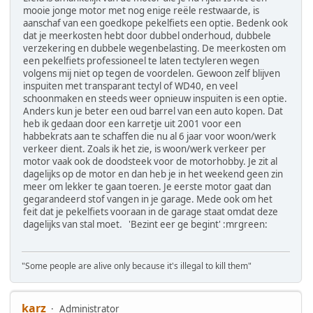
mooie jonge motor met nog enige reële restwaarde, is
aanschaf van een goedkope pekelfiets een optie. Bedenk ook
dat je meerkosten hebt door dubbel onderhoud, dubbele
verzekering en dubbele wegenbelasting. De meerkosten om
een pekelfiets professioneel te laten tectyleren wegen
volgens mij niet op tegen de voordelen. Gewoon zelf blijven
inspuiten met transparant tectyl of WD40, en veel
schoonmaken en steeds weer opnieuw inspuiten is een optie.
Anders kun je beter een oud barrel van een auto kopen. Dat
heb ik gedaan door een karretje uit 2001 voor een
habbekrats aan te schaffen die nu al 6 jaar voor woon/werk
verkeer dient. Zoals ik het zie, is woon/werk verkeer per
motor vaak ook de doodsteek voor de motorhobby. Je zit al
dagelijks op de motor en dan heb je in het weekend geen zin
meer om lekker te gaan toeren. Je eerste motor gaat dan
gegarandeerd stof vangen in je garage. Mede ook om het
feit dat je pekelfiets vooraan in de garage staat omdat deze
dagelijks van stal moet. 'Bezint eer ge begint' :mrgreen:
"Some people are alive only because it's illegal to kill them"
karz
Administrator