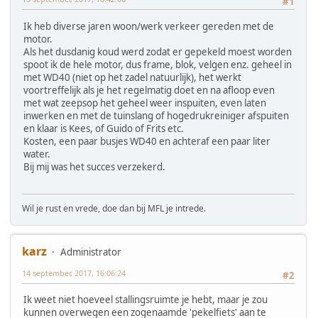
#1
Ik heb diverse jaren woon/werk verkeer gereden met de
motor.
Als het dusdanig koud werd zodat er gepekeld moest worden
spoot ik de hele motor, dus frame, blok, velgen enz. geheel in
met WD40 (niet op het zadel natuurlijk), het werkt
voortreffelijk als je het regelmatig doet en na afloop even
met wat zeepsop het geheel weer inspuiten, even laten
inwerken en met de tuinslang of hogedrukreiniger afspuiten
en klaar is Kees, of Guido of Frits etc.
Kosten, een paar busjes WD40 en achteraf een paar liter
water.
Bij mij was het succes verzekerd.
Wil je rust en vrede, doe dan bij MFL je intrede.
karz
Administrator
14 september, 2017, 16:06:24
#2
Ik weet niet hoeveel stallingsruimte je hebt, maar je zou
kunnen overwegen een zogenaamde 'pekelfiets' aan te