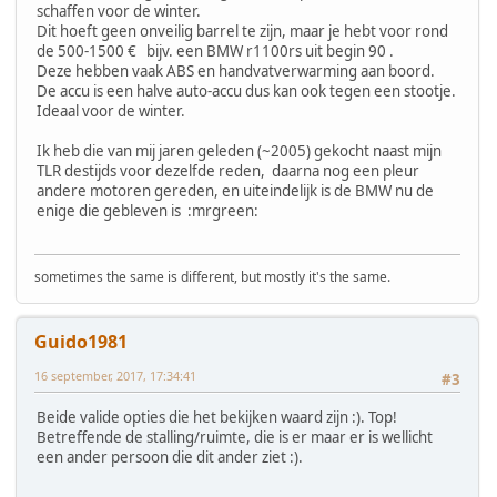
schaffen voor de winter.
Dit hoeft geen onveilig barrel te zijn, maar je hebt voor rond
de 500-1500 € bijv. een BMW r1100rs uit begin 90 .
Deze hebben vaak ABS en handvatverwarming aan boord.
De accu is een halve auto-accu dus kan ook tegen een stootje.
Ideaal voor de winter.
Ik heb die van mij jaren geleden (~2005) gekocht naast mijn
TLR destijds voor dezelfde reden, daarna nog een pleur
andere motoren gereden, en uiteindelijk is de BMW nu de
enige die gebleven is :mrgreen:
sometimes the same is different, but mostly it's the same.
Guido1981
16 september, 2017, 17:34:41
#3
Beide valide opties die het bekijken waard zijn :). Top!
Betreffende de stalling/ruimte, die is er maar er is wellicht
een ander persoon die dit ander ziet :).