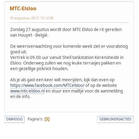
MTC-Elsloo
19 augustus, 2017, 15:12:06
Zondag 27 augustus wordt door MTC Elsloo de rit gereden
van Houyet - België.
De weersverwachting voor komende week ziet er vooralsnog
goed uit.
Vertrek is 09.00 uur vanuit Shell tankstation Kerensheide in
Elsloo. Onderweg zullen we nog leuke terrasjes pakken en
een gezellige picknick houden.
Als je als gast een keer wilt meerijden, kijk dan even op
https://www.facebook.com/MTCelsloo/
of op de website
www.mtc-elsloo.nl
en stuur een mailtje voor de aanmelding
en de info.
Pagina's
1
OMHOOG
GEBRUIKERSACTIES