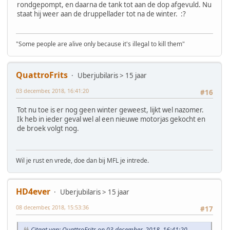
rondgepompt, en daarna de tank tot aan de dop afgevuld. Nu
staat hij weer aan de druppellader tot na de winter. :?
"Some people are alive only because it's illegal to kill them"
QuattroFrits
Uberjubilaris > 15 jaar
03 december, 2018, 16:41:20
#16
Tot nu toe is er nog geen winter geweest, lijkt wel nazomer.
Ik heb in ieder geval wel al een nieuwe motorjas gekocht en
de broek volgt nog.
Wil je rust en vrede, doe dan bij MFL je intrede.
HD4ever
Uberjubilaris > 15 jaar
08 december, 2018, 15:53:36
#17
Citaat van: QuattroFrits op 03 december, 2018, 16:41:20