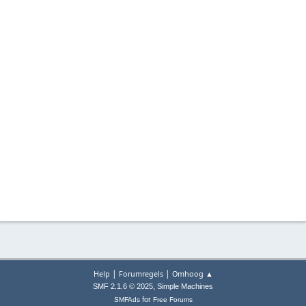
|
|
Help
Forumregels
Omhoog ▲
,
SMF 2.1.6 © 2025
Simple Machines
for
SMFAds
Free Forums