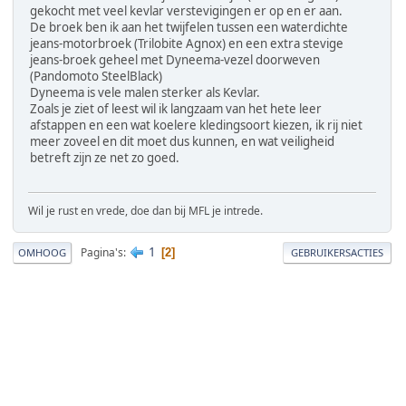
gekocht met veel kevlar verstevigingen er op en er aan.
De broek ben ik aan het twijfelen tussen een waterdichte
jeans-motorbroek (Trilobite Agnox) en een extra stevige
jeans-broek geheel met Dyneema-vezel doorweven
(Pandomoto SteelBlack)
Dyneema is vele malen sterker als Kevlar.
Zoals je ziet of leest wil ik langzaam van het hete leer
afstappen en een wat koelere kledingsoort kiezen, ik rij niet
meer zoveel en dit moet dus kunnen, en wat veiligheid
betreft zijn ze net zo goed.
Wil je rust en vrede, doe dan bij MFL je intrede.
1
Pagina's
2
OMHOOG
GEBRUIKERSACTIES