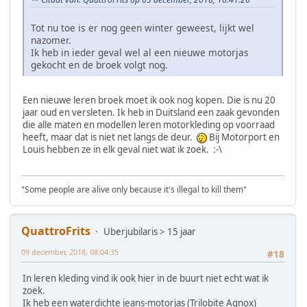
Tot nu toe is er nog geen winter geweest, lijkt wel
nazomer.
Ik heb in ieder geval wel al een nieuwe motorjas
gekocht en de broek volgt nog.
Een nieuwe leren broek moet ik ook nog kopen. Die is nu 20
jaar oud en versleten. Ik heb in Duitsland een zaak gevonden
die alle maten en modellen leren motorkleding op voorraad
heeft, maar dat is niet net langs de deur.
Bij Motorport en
Louis hebben ze in elk geval niet wat ik zoek. :-\
"Some people are alive only because it's illegal to kill them"
QuattroFrits
Uberjubilaris > 15 jaar
09 december, 2018, 08:04:35
#18
In leren kleding vind ik ook hier in de buurt niet echt wat ik
zoek.
Ik heb een waterdichte jeans-motorjas (Trilobite Agnox)