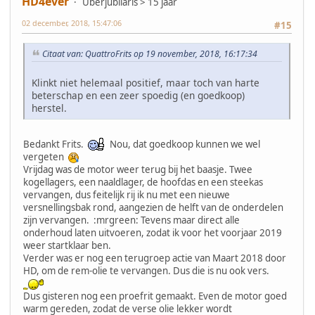
HD4ever
Uberjubilaris > 15 jaar
02 december, 2018, 15:47:06
#15
Citaat van: QuattroFrits op 19 november, 2018, 16:17:34
Klinkt niet helemaal positief, maar toch van harte
beterschap en een zeer spoedig (en goedkoop)
herstel.
Bedankt Frits.
Nou, dat goedkoop kunnen we wel
vergeten
Vrijdag was de motor weer terug bij het baasje. Twee
kogellagers, een naaldlager, de hoofdas en een steekas
vervangen, dus feitelijk rij ik nu met een nieuwe
versnellingsbak rond, aangezien de helft van de onderdelen
zijn vervangen. :mrgreen: Tevens maar direct alle
onderhoud laten uitvoeren, zodat ik voor het voorjaar 2019
weer startklaar ben.
Verder was er nog een terugroep actie van Maart 2018 door
HD, om de rem-olie te vervangen. Dus die is nu ook vers.
Dus gisteren nog een proefrit gemaakt. Even de motor goed
warm gereden, zodat de verse olie lekker wordt