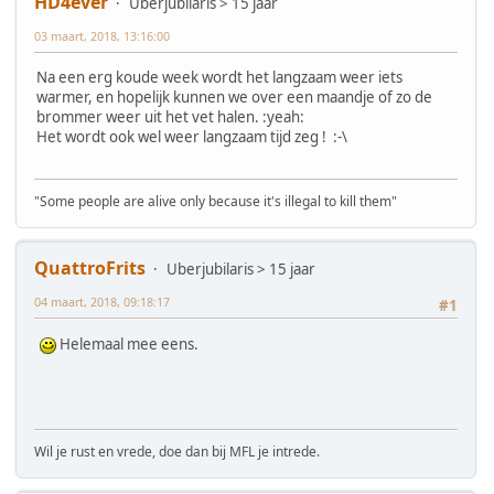
HD4ever
Uberjubilaris > 15 jaar
03 maart, 2018, 13:16:00
Na een erg koude week wordt het langzaam weer iets
warmer, en hopelijk kunnen we over een maandje of zo de
brommer weer uit het vet halen. :yeah:
Het wordt ook wel weer langzaam tijd zeg ! :-\
"Some people are alive only because it's illegal to kill them"
QuattroFrits
Uberjubilaris > 15 jaar
04 maart, 2018, 09:18:17
#1
Helemaal mee eens.
Wil je rust en vrede, doe dan bij MFL je intrede.