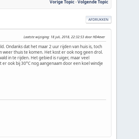
Vorige Topic
-
Volgende Topic
AFDRUKKEN
Laatste wijziging
: 18 juli, 2018, 22:32:53 door HD4ever
. Ondanks dat het maar 2 uur rijden van huis is, toch
weer thuis te komen. Het kost er ook nog geen drol.
d in te rijden. Het gebied is ruiger, maar veel
t er ook bij 30°C nog aangenaam door een koel windje