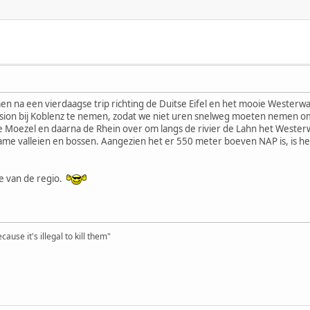
n na een vierdaagse trip richting de Duitse Eifel en het mooie Westerwald
ion bij Koblenz te nemen, zodat we niet uren snelweg moeten nemen om 
e Moezel en daarna de Rhein over om langs de rivier de Lahn het Westerwal
me valleien en bossen. Aangezien het er 550 meter boeven NAP is, is he
ie van de regio.
ause it's illegal to kill them"