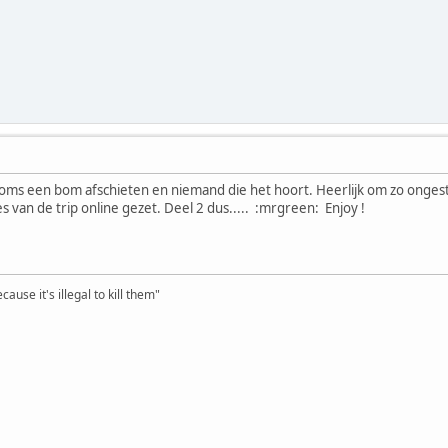
 soms een bom afschieten en niemand die het hoort. Heerlijk om zo onge
 van de trip online gezet. Deel 2 dus..... :mrgreen: Enjoy !
ause it's illegal to kill them"