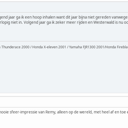
gend jaar ga ik een hoop inhalen want dit jaar bijna niet gereden vanw
orlopig niet in. Volgend jaar ga ik zeker meer rijden en Westerwald is nu
Thunderace 2000 / Honda X-eleven 2001 / Yamaha FJR1300 2001/Honda Firebl
mooie sfeer-impressie van Remy, alleen op de wereld, met heel af en to