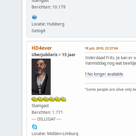
Stamgast
Berichten: 10.179
Locatie: Hulsberg
Gelogd
HD4ever
18 juli, 2018, 22:37:04
Uberjubilaris > 15 jaar
Inderdaad Frits. Je kan er
Vanmiddag nog wat beeldjes
!
No longer available
"Some people are alive only bec
Stamgast
Berichten: 1.771
---- DILLIGAF ----
Locatie: Midden-Limburg