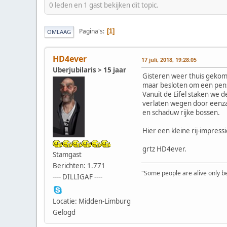
0 leden en 1 gast bekijken dit topic.
Pagina's
1
OMLAAG
HD4ever
17 juli, 2018, 19:28:05
Uberjubilaris > 15 jaar
Gisteren weer thuis gekome
maar besloten om een pens
Vanuit de Eifel staken we d
verlaten wegen door eenza
en schaduw rijke bossen.
Hier een kleine rij-impress
grtz HD4ever.
Stamgast
Berichten: 1.771
"Some people are alive only bec
---- DILLIGAF ----
Locatie: Midden-Limburg
Gelogd