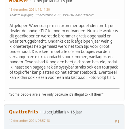
HD4ever
Uberjubilaris > 15 jaar
18 december, 2021, 19:11:30
Laatste wijziging
: 19 december, 2021, 19:42:07 door HD4ever
Afgelopen Woensdag is mijn brommer opgeladen om bij de
dealer de nodige TLC te mogen ontvangen. Nu in de winter is
dit goedkoper en wordt de brommer gratis opgehaald en
weer teruggebracht. Ondanks dat ik afgelopen jaar weinig
kilometertjes heb gemaakt werd het toch tijd voor groot
onderhoud. Deze keer moet alle olie en bougies worden
vervangen en extra aandacht voor remmen, wiellagers en
banden. Tevens had ik nog een beetje chroom besteld, zodat
ik, naast een bagage rek en syssybar straks ook een tourpack
of topkoffer kan plaatsen op het achter spatbord. Eventueel
kan ik dan ook kiezen voor een alu kist o.i.d. Foto volgt t.z.t.
"Some people are alive only because it's illegal to kill them"
QuattroFrits
Uberjubilaris > 15 jaar
19 december, 2021, 06:57:48
#1