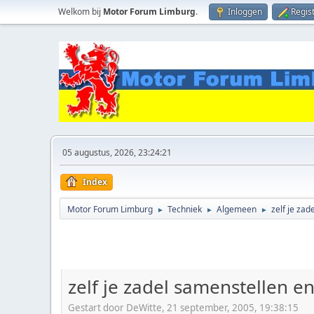
Welkom bij
Motor Forum Limburg
.
Inloggen
Regis
05 augustus, 2026, 23:24:21
Index
Motor Forum Limburg
Techniek
Algemeen
zelf je za
►
►
►
zelf je zadel samenstellen 
Gestart door DeWitte, 21 september, 2005, 19:38:15