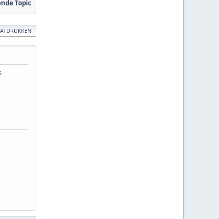
ende Topic
AFDRUKKEN
k