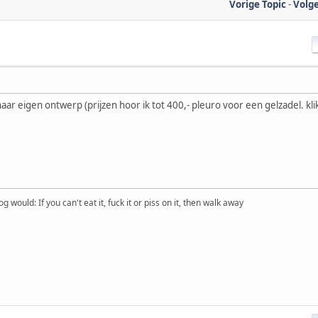
Vorige Topic
-
Volg
naar eigen ontwerp (prijzen hoor ik tot 400,- pleuro voor een gelzadel. kli
would: If you can't eat it, fuck it or piss on it, then walk away