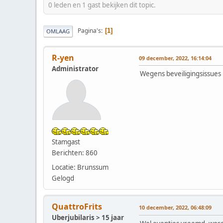
0 leden en 1 gast bekijken dit topic.
Pagina's
1
OMLAAG
R-yen
09 december, 2022, 16:14:04
Administrator
Wegens beveiligingsissues 
Stamgast
Berichten: 860
Locatie: Brunssum
Gelogd
QuattroFrits
10 december, 2022, 06:48:09
Uberjubilaris > 15 jaar