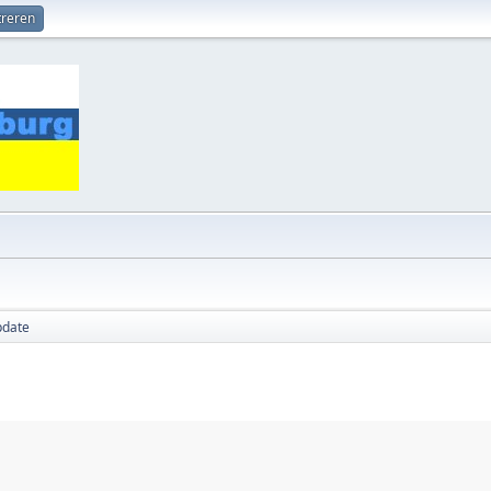
treren
pdate