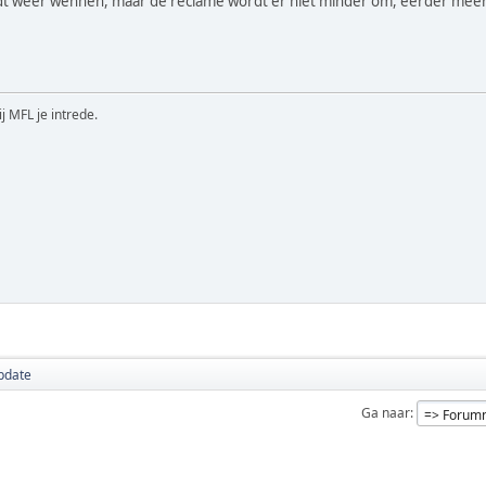
t weer wennen, maar de reclame wordt er niet minder om, eerder meer,
ij MFL je intrede.
pdate
Ga naar