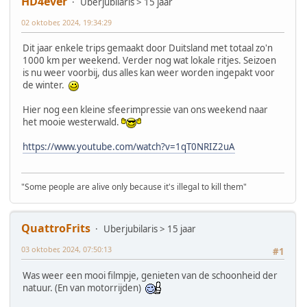
HD4ever
Uberjubilaris > 15 jaar
02 oktober, 2024, 19:34:29
Dit jaar enkele trips gemaakt door Duitsland met totaal zo'n
1000 km per weekend. Verder nog wat lokale ritjes. Seizoen
is nu weer voorbij, dus alles kan weer worden ingepakt voor
de winter.
Hier nog een kleine sfeerimpressie van ons weekend naar
het mooie westerwald.
https://www.youtube.com/watch?v=1qT0NRIZ2uA
"Some people are alive only because it's illegal to kill them"
QuattroFrits
Uberjubilaris > 15 jaar
03 oktober, 2024, 07:50:13
#1
Was weer een mooi filmpje, genieten van de schoonheid der
natuur. (En van motorrijden)