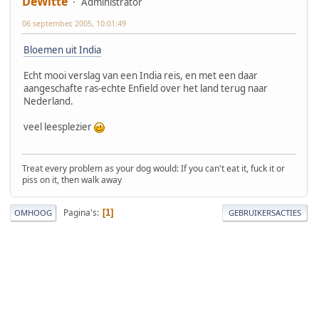
DeWitte
Administrator
06 september, 2005, 10:01:49
Bloemen uit India
Echt mooi verslag van een India reis, en met een daar
aangeschafte ras-echte Enfield over het land terug naar
Nederland.
veel leesplezier
Treat every problem as your dog would: If you can't eat it, fuck it or
piss on it, then walk away
Pagina's
1
OMHOOG
GEBRUIKERSACTIES