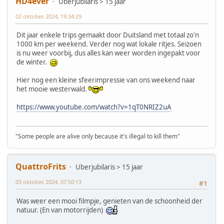
HD4ever
Uberjubilaris > 15 jaar
02 oktober, 2024, 19:34:29
Dit jaar enkele trips gemaakt door Duitsland met totaal zo'n
1000 km per weekend. Verder nog wat lokale ritjes. Seizoen
is nu weer voorbij, dus alles kan weer worden ingepakt voor
de winter.
Hier nog een kleine sfeerimpressie van ons weekend naar
het mooie westerwald.
https://www.youtube.com/watch?v=1qT0NRIZ2uA
"Some people are alive only because it's illegal to kill them"
QuattroFrits
Uberjubilaris > 15 jaar
03 oktober, 2024, 07:50:13
#1
Was weer een mooi filmpje, genieten van de schoonheid der
natuur. (En van motorrijden)