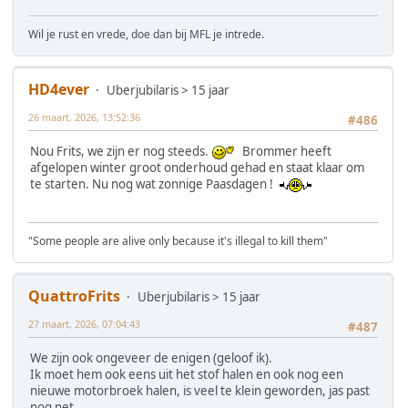
Wil je rust en vrede, doe dan bij MFL je intrede.
HD4ever
Uberjubilaris > 15 jaar
26 maart, 2026, 13:52:36
#486
Nou Frits, we zijn er nog steeds.
Brommer heeft
afgelopen winter groot onderhoud gehad en staat klaar om
te starten. Nu nog wat zonnige Paasdagen !
"Some people are alive only because it's illegal to kill them"
QuattroFrits
Uberjubilaris > 15 jaar
27 maart, 2026, 07:04:43
#487
We zijn ook ongeveer de enigen (geloof ik).
Ik moet hem ook eens uit het stof halen en ook nog een
nieuwe motorbroek halen, is veel te klein geworden, jas past
nog net.