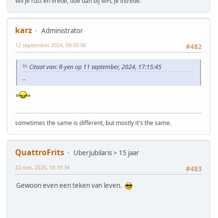
Wil je rust en vrede, doe dan bij MFL je intrede.
karz
Administrator
12 september, 2024, 09:05:06
#482
Citaat van: R-yen op 11 september, 2024, 17:15:45
..
sometimes the same is different, but mostly it's the same.
QuattroFrits
Uberjubilaris > 15 jaar
22 mei, 2025, 10:19:34
#483
Gewoon even een teken van leven.