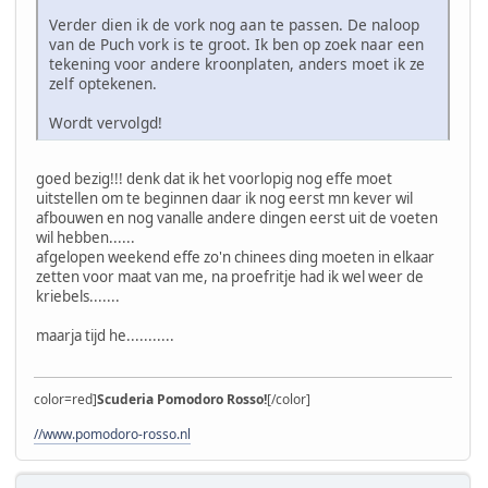
Verder dien ik de vork nog aan te passen. De naloop
van de Puch vork is te groot. Ik ben op zoek naar een
tekening voor andere kroonplaten, anders moet ik ze
zelf optekenen.
Wordt vervolgd!
goed bezig!!! denk dat ik het voorlopig nog effe moet
uitstellen om te beginnen daar ik nog eerst mn kever wil
afbouwen en nog vanalle andere dingen eerst uit de voeten
wil hebben......
afgelopen weekend effe zo'n chinees ding moeten in elkaar
zetten voor maat van me, na proefritje had ik wel weer de
kriebels.......
maarja tijd he...........
color=red]
Scuderia Pomodoro Rosso!
[/color]
//www.pomodoro-rosso.nl