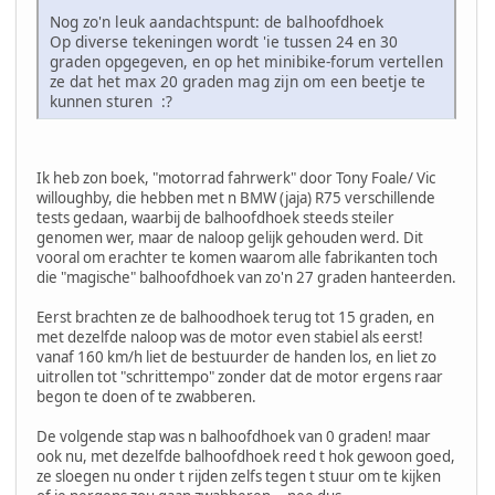
Nog zo'n leuk aandachtspunt: de balhoofdhoek
Op diverse tekeningen wordt 'ie tussen 24 en 30
graden opgegeven, en op het minibike-forum vertellen
ze dat het max 20 graden mag zijn om een beetje te
kunnen sturen :?
Ik heb zon boek, "motorrad fahrwerk" door Tony Foale/ Vic
willoughby, die hebben met n BMW (jaja) R75 verschillende
tests gedaan, waarbij de balhoofdhoek steeds steiler
genomen wer, maar de naloop gelijk gehouden werd. Dit
vooral om erachter te komen waarom alle fabrikanten toch
die "magische" balhoofdhoek van zo'n 27 graden hanteerden.
Eerst brachten ze de balhoodhoek terug tot 15 graden, en
met dezelfde naloop was de motor even stabiel als eerst!
vanaf 160 km/h liet de bestuurder de handen los, en liet zo
uitrollen tot "schrittempo" zonder dat de motor ergens raar
begon te doen of te zwabberen.
De volgende stap was n balhoofdhoek van 0 graden! maar
ook nu, met dezelfde balhoofdhoek reed t hok gewoon goed,
ze sloegen nu onder t rijden zelfs tegen t stuur om te kijken