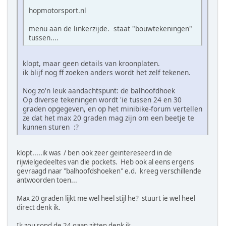
hopmotorsport.nl
menu aan de linkerzijde. staat "bouwtekeningen"
tussen....
klopt, maar geen details van kroonplaten.
ik blijf nog ff zoeken anders wordt het zelf tekenen.
Nog zo'n leuk aandachtspunt: de balhoofdhoek
Op diverse tekeningen wordt 'ie tussen 24 en 30
graden opgegeven, en op het minibike-forum vertellen
ze dat het max 20 graden mag zijn om een beetje te
kunnen sturen :?
klopt.....ik was / ben ook zeer geintereseerd in de
rijwielgedeeltes van die pockets. Heb ook al eens ergens
gevraagd naar "balhoofdshoeken" e.d. kreeg verschillende
antwoorden toen...
Max 20 graden lijkt me wel heel stijl he? stuurt ie wel heel
direct denk ik.
Ik zou rond de 24 gaan zitten denk ik.