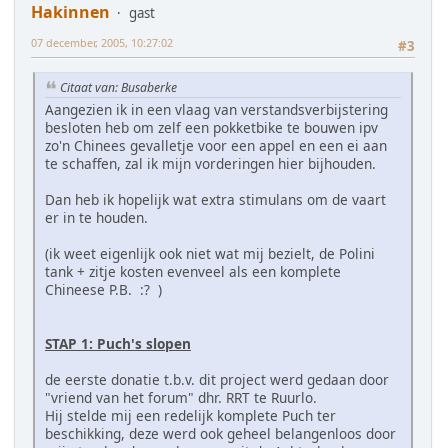
Hakinnen
gast
07 december, 2005, 10:27:02
#3
Citaat van: Busaberke
Aangezien ik in een vlaag van verstandsverbijstering
besloten heb om zelf een pokketbike te bouwen ipv
zo'n Chinees gevalletje voor een appel en een ei aan
te schaffen, zal ik mijn vorderingen hier bijhouden.
Dan heb ik hopelijk wat extra stimulans om de vaart
er in te houden.
(ik weet eigenlijk ook niet wat mij bezielt, de Polini
tank + zitje kosten evenveel als een komplete
Chineese P.B. :? )
STAP 1: Puch's slopen
de eerste donatie t.b.v. dit project werd gedaan door
"vriend van het forum" dhr. RRT te Ruurlo.
Hij stelde mij een redelijk komplete Puch ter
beschikking, deze werd ook geheel belangenloos door