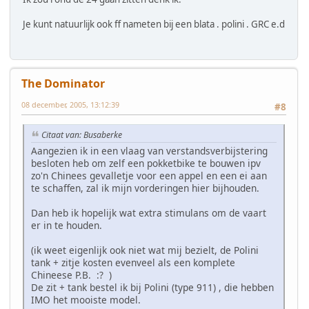
Je kunt natuurlijk ook ff nameten bij een blata . polini . GRC e.d
The Dominator
08 december, 2005, 13:12:39
#8
Citaat van: Busaberke
Aangezien ik in een vlaag van verstandsverbijstering
besloten heb om zelf een pokketbike te bouwen ipv
zo'n Chinees gevalletje voor een appel en een ei aan
te schaffen, zal ik mijn vorderingen hier bijhouden.
Dan heb ik hopelijk wat extra stimulans om de vaart
er in te houden.
(ik weet eigenlijk ook niet wat mij bezielt, de Polini
tank + zitje kosten evenveel als een komplete
Chineese P.B. :? )
De zit + tank bestel ik bij Polini (type 911) , die hebben
IMO het mooiste model.