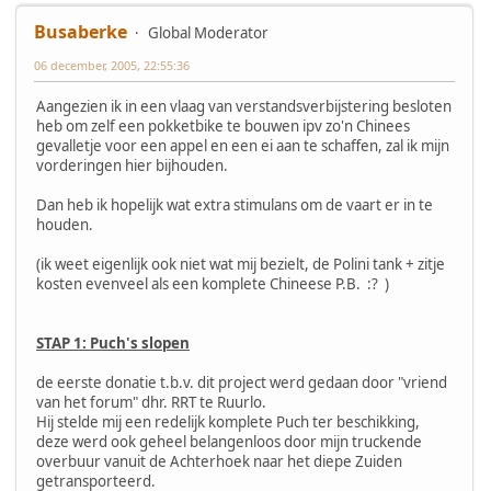
Busaberke
Global Moderator
06 december, 2005, 22:55:36
Aangezien ik in een vlaag van verstandsverbijstering besloten
heb om zelf een pokketbike te bouwen ipv zo'n Chinees
gevalletje voor een appel en een ei aan te schaffen, zal ik mijn
vorderingen hier bijhouden.
Dan heb ik hopelijk wat extra stimulans om de vaart er in te
houden.
(ik weet eigenlijk ook niet wat mij bezielt, de Polini tank + zitje
kosten evenveel als een komplete Chineese P.B. :? )
STAP 1: Puch's slopen
de eerste donatie t.b.v. dit project werd gedaan door "vriend
van het forum" dhr. RRT te Ruurlo.
Hij stelde mij een redelijk komplete Puch ter beschikking,
deze werd ook geheel belangenloos door mijn truckende
overbuur vanuit de Achterhoek naar het diepe Zuiden
getransporteerd.