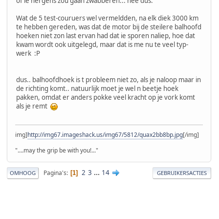
of ie nergens zou gaan zwabberen... nee dus.
Wat de 5 test-couruers wel vermeldden, na elk diek 3000 km
te hebben gereden, was dat de motor bij de steilere balhoofd
hoeken niet zon last ervan had dat ie sporen naliep, hoe dat
kwam wordt ook uitgelegd, maar dat is me nu te veel typ-
werk :P
dus.. balhoofdhoek is t probleem niet zo, als je naloop maar in
de richting komt.. natuurlijk moet je wel n beetje hoek
pakken, omdat er anders pokke veel kracht op je vork komt
als je remt
img]
http://img67.imageshack.us/img67/5812/quax2bb8bp.jpg
[/img]
"....may the grip be with you!..."
2
3
...
14
Pagina's
1
OMHOOG
GEBRUIKERSACTIES