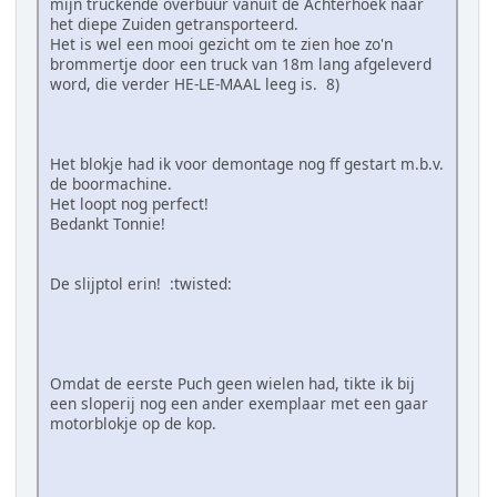
mijn truckende overbuur vanuit de Achterhoek naar
het diepe Zuiden getransporteerd.
Het is wel een mooi gezicht om te zien hoe zo'n
brommertje door een truck van 18m lang afgeleverd
word, die verder HE-LE-MAAL leeg is. 8)
Het blokje had ik voor demontage nog ff gestart m.b.v.
de boormachine.
Het loopt nog perfect!
Bedankt Tonnie!
De slijptol erin! :twisted:
Omdat de eerste Puch geen wielen had, tikte ik bij
een sloperij nog een ander exemplaar met een gaar
motorblokje op de kop.