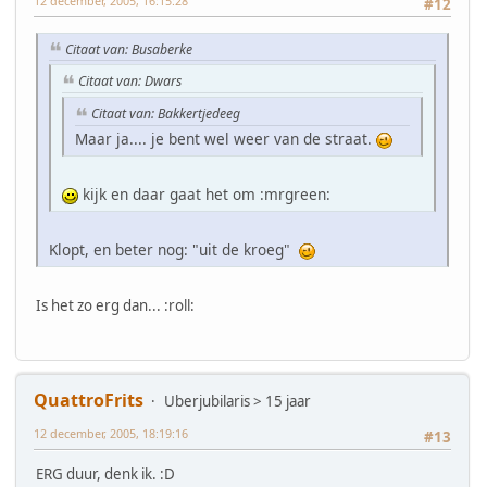
12 december, 2005, 16:15:28
#12
Citaat van: Busaberke
Citaat van: Dwars
Citaat van: Bakkertjedeeg
Maar ja.... je bent wel weer van de straat.
kijk en daar gaat het om :mrgreen:
Klopt, en beter nog: "uit de kroeg"
Is het zo erg dan... :roll:
QuattroFrits
Uberjubilaris > 15 jaar
12 december, 2005, 18:19:16
#13
ERG duur, denk ik. :D