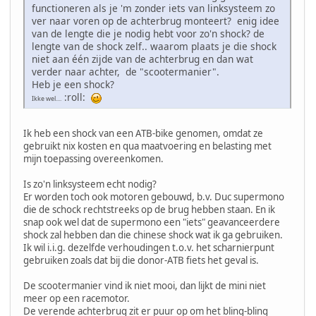
functioneren als je 'm zonder iets van linksysteem zo
ver naar voren op de achterbrug monteert? enig idee
van de lengte die je nodig hebt voor zo'n shock? de
lengte van de shock zelf.. waarom plaats je die shock
niet aan één zijde van de achterbrug en dan wat
verder naar achter, de "scootermanier".
Heb je een shock?
:roll:
Ikke wel....
Ik heb een shock van een ATB-bike genomen, omdat ze
gebruikt nix kosten en qua maatvoering en belasting met
mijn toepassing overeenkomen.
Is zo'n linksysteem echt nodig?
Er worden toch ook motoren gebouwd, b.v. Duc supermono
die de schock rechtstreeks op de brug hebben staan. En ik
snap ook wel dat de supermono een "iets" geavanceerdere
shock zal hebben dan die chinese shock wat ik ga gebruiken.
Ik wil i.i.g. dezelfde verhoudingen t.o.v. het scharnierpunt
gebruiken zoals dat bij die donor-ATB fiets het geval is.
De scootermanier vind ik niet mooi, dan lijkt de mini niet
meer op een racemotor.
De verende achterbrug zit er puur op om het bling-bling