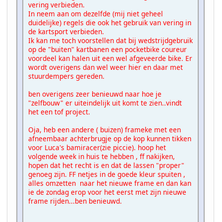
vering verbieden.
In neem aan om dezelfde (mij niet geheel
duidelijke) regels die ook het gebruik van vering in
de kartsport verbieden.
Ik kan me toch voorstellen dat bij wedstrijdgebruik
op de "buiten" kartbanen een pocketbike coureur
voordeel kan halen uit een wel afgeveerde bike. Er
wordt overigens dan wel weer hier en daar met
stuurdempers gereden.
ben overigens zeer benieuwd naar hoe je
"zelfbouw" er uiteindelijk uit komt te zien..vindt
het een tof project.
Oja, heb een andere ( buizen) frameke met een
afneembaar achterbrugje op de kop kunnen tikken
voor Luca's bamiracer(zie piccie). hoop het
volgende week in huis te hebben , ff nakijken,
hopen dat het recht is en dat de lassen "proper"
genoeg zijn. FF netjes in de goede kleur spuiten ,
alles omzetten naar het nieuwe frame en dan kan
ie de zondag erop voor het eerst met zijn nieuwe
frame rijden...ben benieuwd.