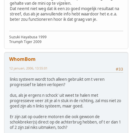
gehalte van de mini op te vijzelen.
Dat neemt niet weg dat ik een zo goed mogelijk resultaat na
streef, dus als je aanvullende info hebt waardoor het e.e.a.
beter zou functioneren hoor ik dat graag van je.
Suzuki Hayabusa 1999
Triumph Tiger 2009
WhomBom
12 januari, 2006, 13:55:01
#33
links systeem wordt toch alleen gebruikt om t veren
progressief te laten verlopen?
dus, als je ergens n schock' uit weet te halen met
progressieve veer zit je al n stuk in de richting, zal mss niet zo
goed zijn als n links systeem, maar goed.
Er zijn zat op oudere motoren die ook gewoon de
schokbreker(s) direct op de achterbrug hebben, of t er dan 1
of 2 zijn zal niks uitmaken, toch?