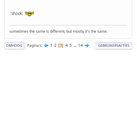
:shock:
sometimes the same is different, but mostly it's the same.
1
2
4
5
...
14
Pagina's
3
OMHOOG
GEBRUIKERSACTIES