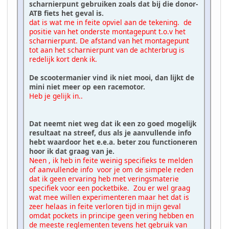
scharnierpunt gebruiken zoals dat bij die donor-
ATB fiets het geval is.
dat is wat me in feite opviel aan de tekening. de
positie van het onderste montagepunt t.o.v het
scharnierpunt. De afstand van het montagepunt
tot aan het scharnierpunt van de achterbrug is
redelijk kort denk ik.
De scootermanier vind ik niet mooi, dan lijkt de
mini niet meer op een racemotor.
Heb je gelijk in..
Dat neemt niet weg dat ik een zo goed mogelijk
resultaat na streef, dus als je aanvullende info
hebt waardoor het e.e.a. beter zou functioneren
hoor ik dat graag van je.
Neen , ik heb in feite weinig specifieks te melden
of aanvullende info voor je om de simpele reden
dat ik geen ervaring heb met veringsmaterie
specifiek voor een pocketbike. Zou er wel graag
wat mee willen experimenteren maar het dat is
zeer helaas in feite verloren tijd in mijn geval
omdat pockets in principe geen vering hebben en
de meeste reglementen tevens het gebruik van