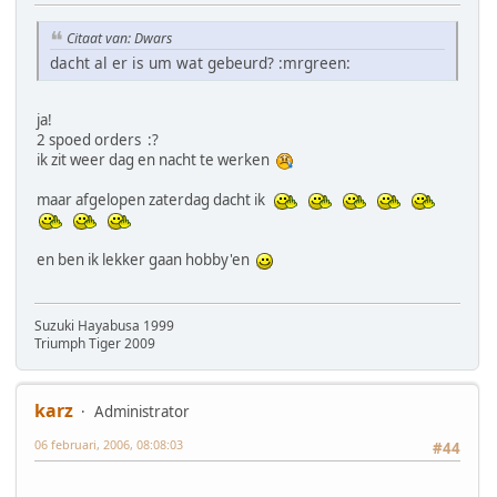
Citaat van: Dwars
dacht al er is um wat gebeurd? :mrgreen:
ja!
2 spoed orders :?
ik zit weer dag en nacht te werken
maar afgelopen zaterdag dacht ik
en ben ik lekker gaan hobby'en
Suzuki Hayabusa 1999
Triumph Tiger 2009
karz
Administrator
06 februari, 2006, 08:08:03
#44