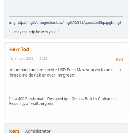
img]
http://img67.imageshack.us/img67/5812/quax2bb8bp.jpg
[/img]
"....may the grip be with you!..."
Herr Tod
12 januari, 2006, 14:31:59
#34
Als iemand nog een echte USD Puch Maxi voorvork zoekt... ik
breek me de nek er over :mrgreen:
It's a 400 Bandit mate! Designed by a Genius. Built by Craftsmen.
Ridden by a Twat! :mrgreen:
karz
Administrator