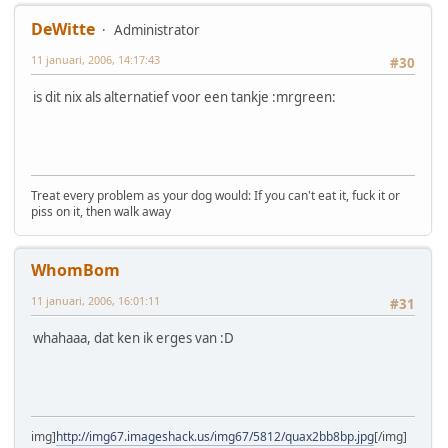
DeWitte
Administrator
11 januari, 2006, 14:17:43
#30
is dit nix als alternatief voor een tankje :mrgreen:
Treat every problem as your dog would: If you can't eat it, fuck it or
piss on it, then walk away
WhomBom
11 januari, 2006, 16:01:11
#31
whahaaa, dat ken ik erges van :D
img]
http://img67.imageshack.us/img67/5812/quax2bb8bp.jpg
[/img]