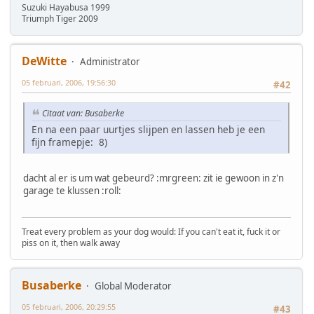
Suzuki Hayabusa 1999
Triumph Tiger 2009
DeWitte
Administrator
05 februari, 2006, 19:56:30
#42
Citaat van: Busaberke
En na een paar uurtjes slijpen en lassen heb je een
fijn framepje: 8)
dacht al er is um wat gebeurd? :mrgreen: zit ie gewoon in z'n
garage te klussen :roll:
Treat every problem as your dog would: If you can't eat it, fuck it or
piss on it, then walk away
Busaberke
Global Moderator
05 februari, 2006, 20:29:55
#43