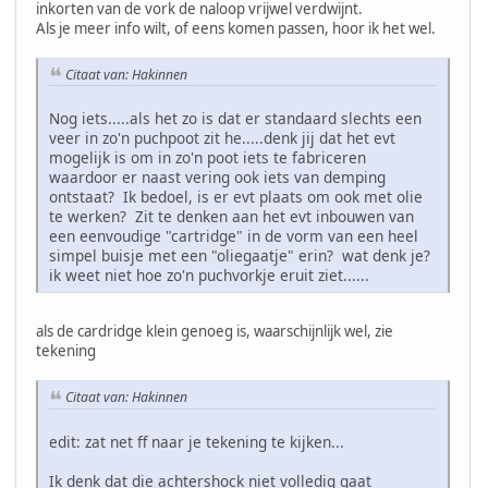
inkorten van de vork de naloop vrijwel verdwijnt.
Als je meer info wilt, of eens komen passen, hoor ik het wel.
Citaat van: Hakinnen
Nog iets.....als het zo is dat er standaard slechts een
veer in zo'n puchpoot zit he.....denk jij dat het evt
mogelijk is om in zo'n poot iets te fabriceren
waardoor er naast vering ook iets van demping
ontstaat? Ik bedoel, is er evt plaats om ook met olie
te werken? Zit te denken aan het evt inbouwen van
een eenvoudige "cartridge" in de vorm van een heel
simpel buisje met een "oliegaatje" erin? wat denk je?
ik weet niet hoe zo'n puchvorkje eruit ziet......
als de cardridge klein genoeg is, waarschijnlijk wel, zie
tekening
Citaat van: Hakinnen
edit: zat net ff naar je tekening te kijken...
Ik denk dat die achtershock niet volledig gaat