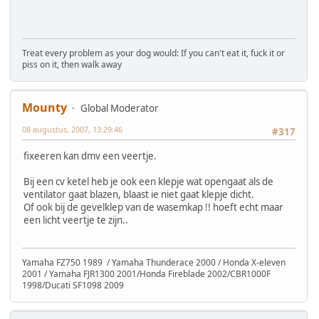
Treat every problem as your dog would: If you can't eat it, fuck it or
piss on it, then walk away
Mounty
Global Moderator
08 augustus, 2007, 13:29:46
#317
fixeeren kan dmv een veertje.
Bij een cv ketel heb je ook een klepje wat opengaat als de
ventilator gaat blazen, blaast ie niet gaat klepje dicht.
Of ook bij de gevelklep van de wasemkap !! hoeft echt maar
een licht veertje te zijn..
Yamaha FZ750 1989 / Yamaha Thunderace 2000 / Honda X-eleven
2001 / Yamaha FJR1300 2001/Honda Fireblade 2002/CBR1000F
1998/Ducati SF1098 2009