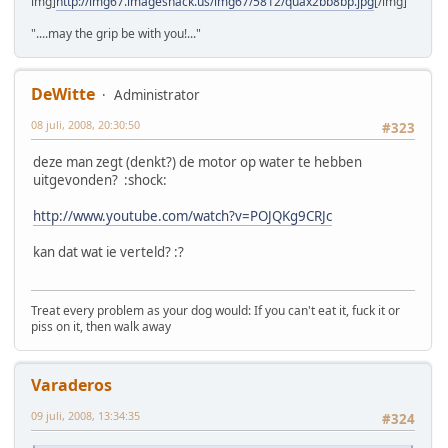
img]
http://img67.imageshack.us/img67/5812/quax2bb8bp.jpg
[/img]
"....may the grip be with you!..."
DeWitte
Administrator
08 juli, 2008, 20:30:50
#323
deze man zegt (denkt?) de motor op water te hebben
uitgevonden? :shock:
http://www.youtube.com/watch?v=POJQKg9CRJc
kan dat wat ie verteld? :?
Treat every problem as your dog would: If you can't eat it, fuck it or
piss on it, then walk away
Varaderos
09 juli, 2008, 13:34:35
#324