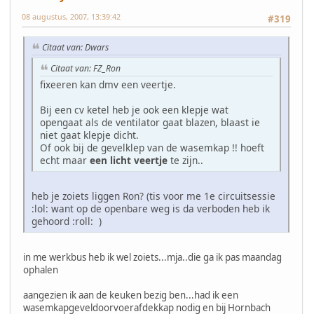
08 augustus, 2007, 13:39:42
#319
Citaat van: Dwars
Citaat van: FZ_Ron
fixeeren kan dmv een veertje.
Bij een cv ketel heb je ook een klepje wat
opengaat als de ventilator gaat blazen, blaast ie
niet gaat klepje dicht.
Of ook bij de gevelklep van de wasemkap !! hoeft
echt maar
een licht veertje
te zijn..
heb je zoiets liggen Ron? (tis voor me 1e circuitsessie
:lol: want op de openbare weg is da verboden heb ik
gehoord :roll: )
in me werkbus heb ik wel zoiets...mja..die ga ik pas maandag
ophalen
aangezien ik aan de keuken bezig ben...had ik een
wasemkapgeveldoorvoerafdekkap nodig en bij Hornbach