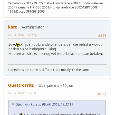
Yamaha FZ750 1989 / Yamaha Thunderace 2000 / Honda X-eleven
2001 / Yamaha FJR1300 2001/Honda Fireblade 2002/CBR1000F
1998/Ducati SF1098 2009
karz
Administrator
09 juli, 2008, 19:22:19
#326
So
rijden op brandstof anders dan die belast is wordt
gezien als belastingontduiking.
Moeten we straks ook nog vet waterbelasting gaan betalen.
sometimes the same is different, but mostly it's the same.
QuattroFrits
Uberjubilaris > 15 jaar
09 juli, 2008, 19:35:58
#327
Citaat van: karz op 09 juli, 2008, 19:22:19
So
rijden op brandstof anders dan die belast is