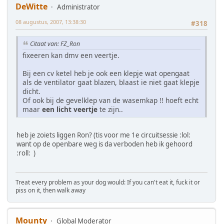
DeWitte
Administrator
08 augustus, 2007, 13:38:30
#318
Citaat van: FZ_Ron
fixeeren kan dmv een veertje.
Bij een cv ketel heb je ook een klepje wat opengaat
als de ventilator gaat blazen, blaast ie niet gaat klepje
dicht.
Of ook bij de gevelklep van de wasemkap !! hoeft echt
maar
een licht veertje
te zijn..
heb je zoiets liggen Ron? (tis voor me 1e circuitsessie :lol:
want op de openbare weg is da verboden heb ik gehoord
:roll: )
Treat every problem as your dog would: If you can't eat it, fuck it or
piss on it, then walk away
Mounty
Global Moderator