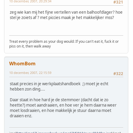
10 december, 2007, 20:29:34
#321
zeg wie kan mij het fijne vertellen van een balhoofdlager? hoe
stel je zoiets af ? met piccies maak je het makkelijker mss?
Treat every problem as your dog would: If you can't eat it, fuck it or
piss on it, then walk away
WhomBom
10 december, 2007, 22:15:59
#322
staat precies in je werkplaatshandboek ;) moet je echt
hebben zon ding....
Daar staat in hoe hard je de stemmoer (dacht dat ie zo
heette?) moet aandraaien, en hoe ver je hem daarna weer
moet losdraaien, en hoe makkelijk je stuur daarna moet
draaien enz.