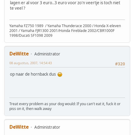
lagen er al voor 3 euro..3 euro voor zo'n veertje is toch niet
te veel ?
Yamaha FZ750 1989 / Yamaha Thunderace 2000 / Honda X-eleven
2001 / Yamaha FJR1300 2001/Honda Fireblade 2002/CBR1000F
1998/Ducati SF1098 2009
DeWitte
Administrator
08 augustus, 2007, 14:54:43
#320
op naar de hornback dus
Treat every problem as your dog would: If you can't eat it, fuck it or
piss on it, then walk away
DeWitte
Administrator