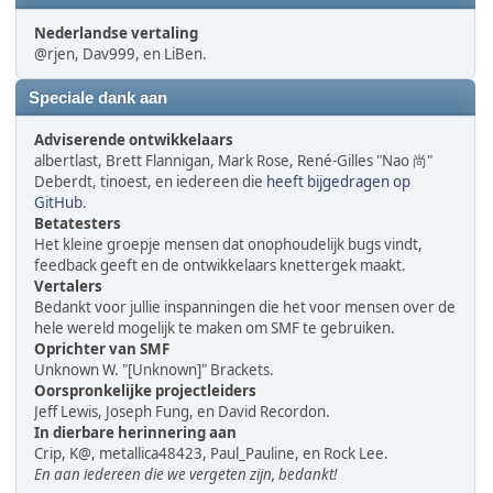
Nederlandse vertaling
@rjen, Dav999, en LiBen.
Speciale dank aan
Adviserende ontwikkelaars
albertlast, Brett Flannigan, Mark Rose, René-Gilles "Nao 尚"
Deberdt, tinoest, en iedereen die
heeft bijgedragen op
GitHub
.
Betatesters
Het kleine groepje mensen dat onophoudelijk bugs vindt,
feedback geeft en de ontwikkelaars knettergek maakt.
Vertalers
Bedankt voor jullie inspanningen die het voor mensen over de
hele wereld mogelijk te maken om SMF te gebruiken.
Oprichter van SMF
Unknown W. "[Unknown]" Brackets.
Oorspronkelijke projectleiders
Jeff Lewis, Joseph Fung, en David Recordon.
In dierbare herinnering aan
Crip, K@, metallica48423, Paul_Pauline, en Rock Lee.
En aan iedereen die we vergeten zijn, bedankt!