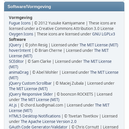
Software/Vormgeving
Vormgeving
Fugue Icons
| © 2012 Yusuke Kamiyamane | These icons are
licensed under a Creative Commons Attribution 3.0 License
Oxygen Icons
| These icons are licensed under
GNU LGPLv3
Software
JQuery
| © John Resig | Licensed under
The MIT License (MIT)
hoverIntent
| © Brian Cherne | Licensed under
The MIT
License (MIT)
SCEditor
| © Sam Clarke | Licensed under
The MIT License
(MIT)
animaDrag
| © Abel Mohler | Licensed under
The MIT License
(MIT)
jQuery Custom Scrollbar
| © Maciej Zubala | Licensed under
The MIT License (MIT)
jQuery Responsive Slider
| © booncon ROCKETS | Licensed
under
The MIT License (MIT)
At.js
| © chord.luo@gmail.com | Licensed under
The MIT
License (MIT)
HTML5 Desktop Notifications
| © Tsvetan Tsvetkov | Licensed
under
The Apache License Version 2.0
GAuth Code Generator/Validator
| © Chris Cornutt | Licensed