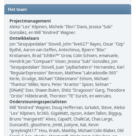
Het team
Projectmanagement
Aleksi "Lex" Kilpinen, Michele "Illori" Davis, Jessica "Suki"
González, en Will "Kindred" Wagner.
Ontwikkelaars
Jon "Sesquipedalian" Stovell, John "live627" Rayes, Oscar "Ozp"
Rydhé, Aaron van Geffen, Antechinus, Bjoern "Bloc"
Kristiansen, Brad "IchBin™" Grow, Colin Schoen, emanuele,
Hendrik Jan "Compuart" Visser, Jessica "Suki" González, Jon
"Sesquipedalian" Stovell, Juan "JayBachatero" Hernandez, Karl
"RegularExpression" Benson, Matthew "Labradoodle-360"
Kerle, Grudge, Michael "Oldiesmann" Eshom, Michael
"Thantos" Miller, Norv, Peter "Arantor" Spicer, Selman "
[SiNaN]" Eser, Shawn Bulen, Shitiz "Dragooon" Garg, Theodore
"Orstio" Hildebrandt, Thorsten "TE" Eurich, en winrules.
Ondersteuningsspecialisten
Will "Kindred" Wagner, Doug Heffernan, lurkalot, Steve, Aleksi
"Lex" Kilpinen, br360, GigaWatt, ziycon, Adam Tallon, Bigguy,
Bruno "margarett" Alves, CapadY, ChalkCat, Chas Large,
Duncan85, gbsothere, JimM, Justyne, Kat, Kevin
"greyknight17" Hou, Krash, Mashby, Michael Colin Blaber, Old