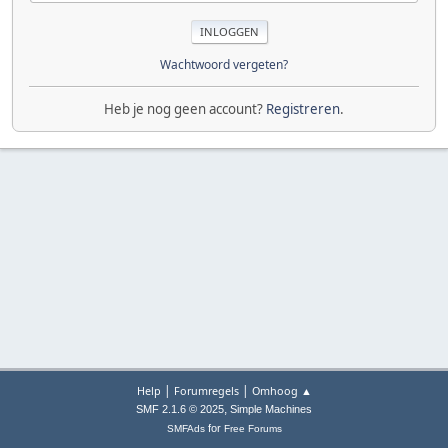
Wachtwoord vergeten?
Heb je nog geen account?
Registreren
.
|
|
Help
Forumregels
Omhoog ▲
,
SMF 2.1.6 © 2025
Simple Machines
for
SMFAds
Free Forums