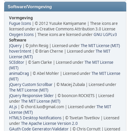
Software/Vormgeving
Vormgeving
Fugue Icons
| © 2012 Yusuke Kamiyamane | These icons are
licensed under a Creative Commons Attribution 3.0 License
Oxygen Icons
| These icons are licensed under
GNU LGPLv3
Software
JQuery
| © John Resig | Licensed under
The MIT License (MIT)
hoverIntent
| © Brian Cherne | Licensed under
The MIT
License (MIT)
SCEditor
| © Sam Clarke | Licensed under
The MIT License
(MIT)
animaDrag
| © Abel Mohler | Licensed under
The MIT License
(MIT)
jQuery Custom Scrollbar
| © Maciej Zubala | Licensed under
The MIT License (MIT)
jQuery Responsive Slider
| © booncon ROCKETS | Licensed
under
The MIT License (MIT)
At.js
| © chord.luo@gmail.com | Licensed under
The MIT
License (MIT)
HTML5 Desktop Notifications
| © Tsvetan Tsvetkov | Licensed
under
The Apache License Version 2.0
GAuth Code Generator/Validator
| © Chris Cornutt | Licensed