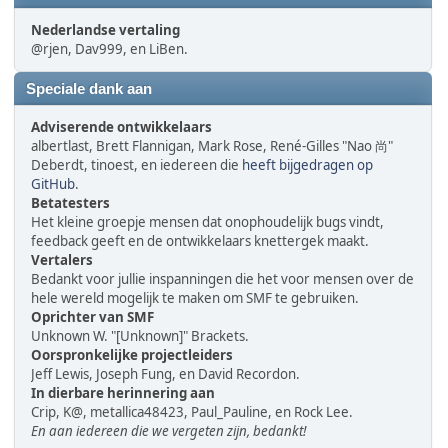
Nederlandse vertaling
@rjen, Dav999, en LiBen.
Speciale dank aan
Adviserende ontwikkelaars
albertlast, Brett Flannigan, Mark Rose, René-Gilles "Nao 尚"
Deberdt, tinoest, en iedereen die
heeft bijgedragen op
GitHub
.
Betatesters
Het kleine groepje mensen dat onophoudelijk bugs vindt,
feedback geeft en de ontwikkelaars knettergek maakt.
Vertalers
Bedankt voor jullie inspanningen die het voor mensen over de
hele wereld mogelijk te maken om SMF te gebruiken.
Oprichter van SMF
Unknown W. "[Unknown]" Brackets.
Oorspronkelijke projectleiders
Jeff Lewis, Joseph Fung, en David Recordon.
In dierbare herinnering aan
Crip, K@, metallica48423, Paul_Pauline, en Rock Lee.
En aan iedereen die we vergeten zijn, bedankt!