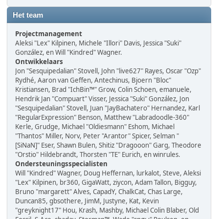
Het team
Projectmanagement
Aleksi "Lex" Kilpinen, Michele "Illori" Davis, Jessica "Suki"
González, en Will "Kindred" Wagner.
Ontwikkelaars
Jon "Sesquipedalian" Stovell, John "live627" Rayes, Oscar "Ozp"
Rydhé, Aaron van Geffen, Antechinus, Bjoern "Bloc"
Kristiansen, Brad "IchBin™" Grow, Colin Schoen, emanuele,
Hendrik Jan "Compuart" Visser, Jessica "Suki" González, Jon
"Sesquipedalian" Stovell, Juan "JayBachatero" Hernandez, Karl
"RegularExpression" Benson, Matthew "Labradoodle-360"
Kerle, Grudge, Michael "Oldiesmann" Eshom, Michael
"Thantos" Miller, Norv, Peter "Arantor" Spicer, Selman "
[SiNaN]" Eser, Shawn Bulen, Shitiz "Dragooon" Garg, Theodore
"Orstio" Hildebrandt, Thorsten "TE" Eurich, en winrules.
Ondersteuningsspecialisten
Will "Kindred" Wagner, Doug Heffernan, lurkalot, Steve, Aleksi
"Lex" Kilpinen, br360, GigaWatt, ziycon, Adam Tallon, Bigguy,
Bruno "margarett" Alves, CapadY, ChalkCat, Chas Large,
Duncan85, gbsothere, JimM, Justyne, Kat, Kevin
"greyknight17" Hou, Krash, Mashby, Michael Colin Blaber, Old