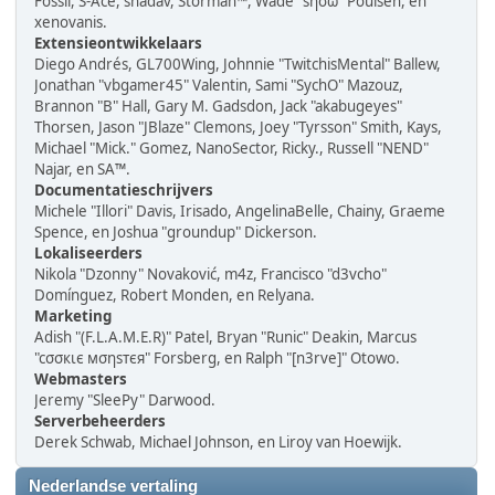
Fossil, S-Ace, shadav, Storman™, Wade "sησω" Poulsen, en
xenovanis.
Extensieontwikkelaars
Diego Andrés, GL700Wing, Johnnie "TwitchisMental" Ballew,
Jonathan "vbgamer45" Valentin, Sami "SychO" Mazouz,
Brannon "B" Hall, Gary M. Gadsdon, Jack "akabugeyes"
Thorsen, Jason "JBlaze" Clemons, Joey "Tyrsson" Smith, Kays,
Michael "Mick." Gomez, NanoSector, Ricky., Russell "NEND"
Najar, en SA™.
Documentatieschrijvers
Michele "Illori" Davis, Irisado, AngelinaBelle, Chainy, Graeme
Spence, en Joshua "groundup" Dickerson.
Lokaliseerders
Nikola "Dzonny" Novaković, m4z, Francisco "d3vcho"
Domínguez, Robert Monden, en Relyana.
Marketing
Adish "(F.L.A.M.E.R)" Patel, Bryan "Runic" Deakin, Marcus
"cσσкιє мσηѕтєя" Forsberg, en Ralph "[n3rve]" Otowo.
Webmasters
Jeremy "SleePy" Darwood.
Serverbeheerders
Derek Schwab, Michael Johnson, en Liroy van Hoewijk.
Nederlandse vertaling