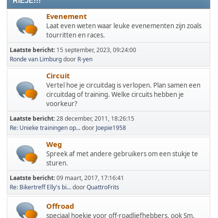
RIEJE!!!
Evenement
Laat even weten waar leuke evenementen zijn zoals
tourritten en races.
Laatste bericht:
15 september, 2023, 09:24:00
Ronde van Limburg
door
R-yen
Circuit
Vertel hoe je circuitdag is verlopen. Plan samen een
circuitdag of training. Welke circuits hebben je
voorkeur?
Laatste bericht:
28 december, 2011, 18:26:15
Re: Unieke trainingen op...
door
Joepie1958
Weg
Spreek af met andere gebruikers om een stukje te
sturen.
Laatste bericht:
09 maart, 2017, 17:16:41
Re: Bikertreff Elly's bi...
door
QuattroFrits
Offroad
speciaal hoekje voor off-roadliefhebbers, ook Sm.