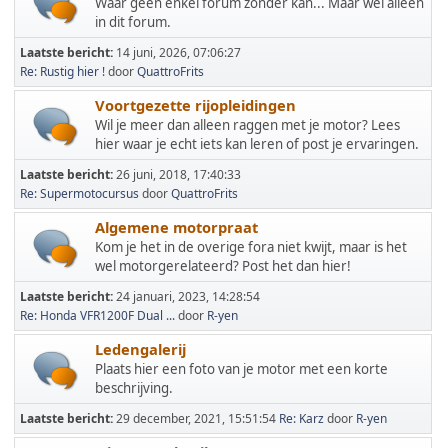
Waar geen enkel forum zonder kan... Maar wel alleen
in dit forum.
Laatste bericht:
14 juni, 2026, 07:06:27
Re: Rustig hier !
door
QuattroFrits
Voortgezette rijopleidingen
Wil je meer dan alleen raggen met je motor? Lees
hier waar je echt iets kan leren of post je ervaringen.
Laatste bericht:
26 juni, 2018, 17:40:33
Re: Supermotocursus
door
QuattroFrits
Algemene motorpraat
Kom je het in de overige fora niet kwijt, maar is het
wel motorgerelateerd? Post het dan hier!
Laatste bericht:
24 januari, 2023, 14:28:54
Re: Honda VFR1200F Dual ...
door
R-yen
Ledengalerij
Plaats hier een foto van je motor met een korte
beschrijving.
Laatste bericht:
29 december, 2021, 15:51:54
Re: Karz
door
R-yen