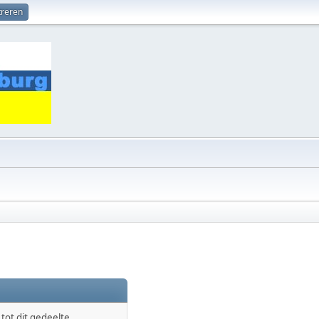
treren
ot dit gedeelte.