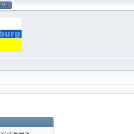
treren
ot dit gedeelte.