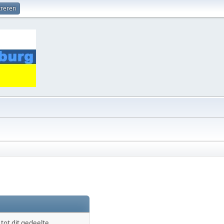
treren
ot dit gedeelte.