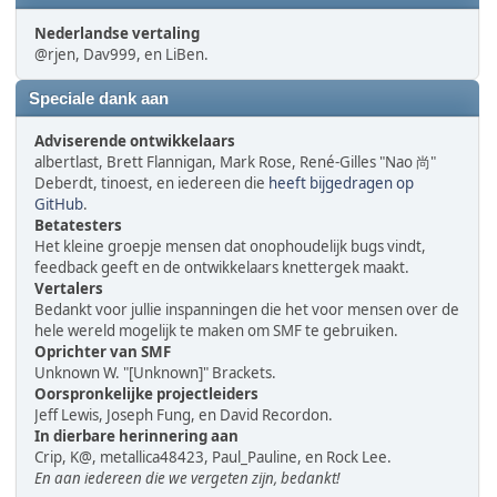
Nederlandse vertaling
@rjen, Dav999, en LiBen.
Speciale dank aan
Adviserende ontwikkelaars
albertlast, Brett Flannigan, Mark Rose, René-Gilles "Nao 尚"
Deberdt, tinoest, en iedereen die
heeft bijgedragen op
GitHub
.
Betatesters
Het kleine groepje mensen dat onophoudelijk bugs vindt,
feedback geeft en de ontwikkelaars knettergek maakt.
Vertalers
Bedankt voor jullie inspanningen die het voor mensen over de
hele wereld mogelijk te maken om SMF te gebruiken.
Oprichter van SMF
Unknown W. "[Unknown]" Brackets.
Oorspronkelijke projectleiders
Jeff Lewis, Joseph Fung, en David Recordon.
In dierbare herinnering aan
Crip, K@, metallica48423, Paul_Pauline, en Rock Lee.
En aan iedereen die we vergeten zijn, bedankt!