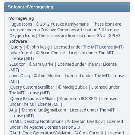
Software/Vormgeving
Vormgeving
Fugue Icons
| © 2012 Yusuke Kamiyamane | These icons are
licensed under a Creative Commons Attribution 3.0 License
Oxygen Icons
| These icons are licensed under
GNU LGPLv3
Software
JQuery
| © John Resig | Licensed under
The MIT License (MIT)
hoverIntent
| © Brian Cherne | Licensed under
The MIT
License (MIT)
SCEditor
| © Sam Clarke | Licensed under
The MIT License
(MIT)
animaDrag
| © Abel Mohler | Licensed under
The MIT License
(MIT)
jQuery Custom Scrollbar
| © Maciej Zubala | Licensed under
The MIT License (MIT)
jQuery Responsive Slider
| © booncon ROCKETS | Licensed
under
The MIT License (MIT)
At.js
| © chord.luo@gmail.com | Licensed under
The MIT
License (MIT)
HTML5 Desktop Notifications
| © Tsvetan Tsvetkov | Licensed
under
The Apache License Version 2.0
GAuth Code Generator/Validator
| © Chris Cornutt | Licensed