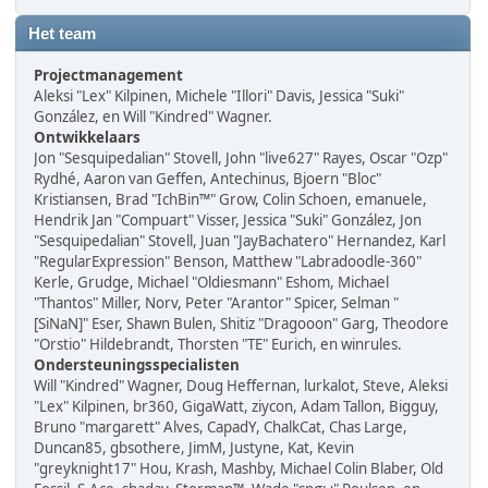
Het team
Projectmanagement
Aleksi "Lex" Kilpinen, Michele "Illori" Davis, Jessica "Suki"
González, en Will "Kindred" Wagner.
Ontwikkelaars
Jon "Sesquipedalian" Stovell, John "live627" Rayes, Oscar "Ozp"
Rydhé, Aaron van Geffen, Antechinus, Bjoern "Bloc"
Kristiansen, Brad "IchBin™" Grow, Colin Schoen, emanuele,
Hendrik Jan "Compuart" Visser, Jessica "Suki" González, Jon
"Sesquipedalian" Stovell, Juan "JayBachatero" Hernandez, Karl
"RegularExpression" Benson, Matthew "Labradoodle-360"
Kerle, Grudge, Michael "Oldiesmann" Eshom, Michael
"Thantos" Miller, Norv, Peter "Arantor" Spicer, Selman "
[SiNaN]" Eser, Shawn Bulen, Shitiz "Dragooon" Garg, Theodore
"Orstio" Hildebrandt, Thorsten "TE" Eurich, en winrules.
Ondersteuningsspecialisten
Will "Kindred" Wagner, Doug Heffernan, lurkalot, Steve, Aleksi
"Lex" Kilpinen, br360, GigaWatt, ziycon, Adam Tallon, Bigguy,
Bruno "margarett" Alves, CapadY, ChalkCat, Chas Large,
Duncan85, gbsothere, JimM, Justyne, Kat, Kevin
"greyknight17" Hou, Krash, Mashby, Michael Colin Blaber, Old