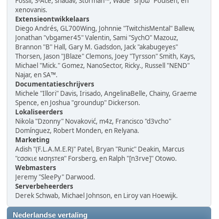
Fossil, S-Ace, shadav, Storman™, Wade "sησω" Poulsen, en
xenovanis.
Extensieontwikkelaars
Diego Andrés, GL700Wing, Johnnie "TwitchisMental" Ballew,
Jonathan "vbgamer45" Valentin, Sami "SychO" Mazouz,
Brannon "B" Hall, Gary M. Gadsdon, Jack "akabugeyes"
Thorsen, Jason "JBlaze" Clemons, Joey "Tyrsson" Smith, Kays,
Michael "Mick." Gomez, NanoSector, Ricky., Russell "NEND"
Najar, en SA™.
Documentatieschrijvers
Michele "Illori" Davis, Irisado, AngelinaBelle, Chainy, Graeme
Spence, en Joshua "groundup" Dickerson.
Lokaliseerders
Nikola "Dzonny" Novaković, m4z, Francisco "d3vcho"
Domínguez, Robert Monden, en Relyana.
Marketing
Adish "(F.L.A.M.E.R)" Patel, Bryan "Runic" Deakin, Marcus
"cσσкιє мσηѕтєя" Forsberg, en Ralph "[n3rve]" Otowo.
Webmasters
Jeremy "SleePy" Darwood.
Serverbeheerders
Derek Schwab, Michael Johnson, en Liroy van Hoewijk.
Nederlandse vertaling