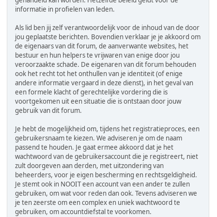
gehandeld kan worden. Hetzelfde beleid geldt voor de
informatie in profielen van leden.
Als lid ben jij zelf verantwoordelijk voor de inhoud van de door
jou geplaatste berichten. Bovendien verklaar je je akkoord om
de eigenaars van dit forum, de aanverwante websites, het
bestuur en hun helpers te vrijwaren van enige door jou
veroorzaakte schade. De eigenaren van dit forum behouden
ook het recht tot het onthullen van je identiteit (of enige
andere informatie vergaard in deze dienst), in het geval van
een formele klacht of gerechtelijke vordering die is
voortgekomen uit een situatie die is ontstaan door jouw
gebruik van dit forum.
Je hebt de mogelijkheid om, tijdens het registratieproces, een
gebruikersnaam te kiezen. We adviseren je om de naam
passend te houden. Je gaat ermee akkoord dat je het
wachtwoord van de gebruikersaccount die je registreert, niet
zult doorgeven aan derden, met uitzondering van
beheerders, voor je eigen bescherming en rechtsgeldigheid.
Je stemt ook in NOOIT een account van een ander te zullen
gebruiken, om wat voor reden dan ook. Tevens adviseren we
je ten zeerste om een complex en uniek wachtwoord te
gebruiken, om accountdiefstal te voorkomen.