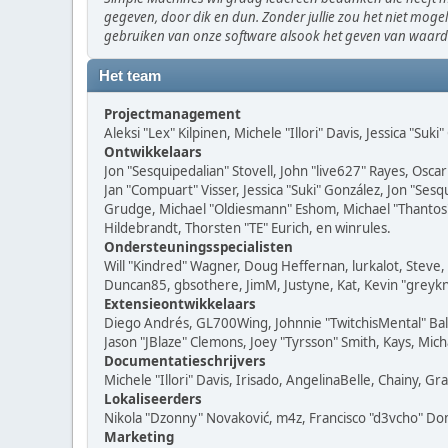
gegeven, door dik en dun. Zonder jullie zou het niet mogel
gebruiken van onze software alsook het geven van waar
Het team
Projectmanagement
Aleksi "Lex" Kilpinen, Michele "Illori" Davis, Jessica "Suk
Ontwikkelaars
Jon "Sesquipedalian" Stovell, John "live627" Rayes, Osc
Jan "Compuart" Visser, Jessica "Suki" González, Jon "Se
Grudge, Michael "Oldiesmann" Eshom, Michael "Thantos" M
Hildebrandt, Thorsten "TE" Eurich, en winrules.
Ondersteuningsspecialisten
Will "Kindred" Wagner, Doug Heffernan, lurkalot, Steve,
Duncan85, gbsothere, JimM, Justyne, Kat, Kevin "greykn
Extensieontwikkelaars
Diego Andrés, GL700Wing, Johnnie "TwitchisMental" Bal
Jason "JBlaze" Clemons, Joey "Tyrsson" Smith, Kays, Mich
Documentatieschrijvers
Michele "Illori" Davis, Irisado, AngelinaBelle, Chainy,
Lokaliseerders
Nikola "Dzonny" Novaković, m4z, Francisco "d3vcho" D
Marketing