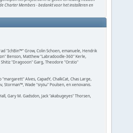
r de Charter Members - bedankt voor het installeren en
 Brad "IchBin™" Grow, Colin Schoen, emanuele, Hendrik
ssion" Benson, Matthew "Labradoodle-360" Kerle,
, Shitiz "Dragooon" Garg, Theodore "Orstio"
no "margarett" Alves, CapadY, ChalkCat, Chas Large,
dav, Storman™, Wade "sησω" Poulsen, en xenovanis.
all, Gary M. Gadsdon, Jack "akabugeyes" Thorsen,