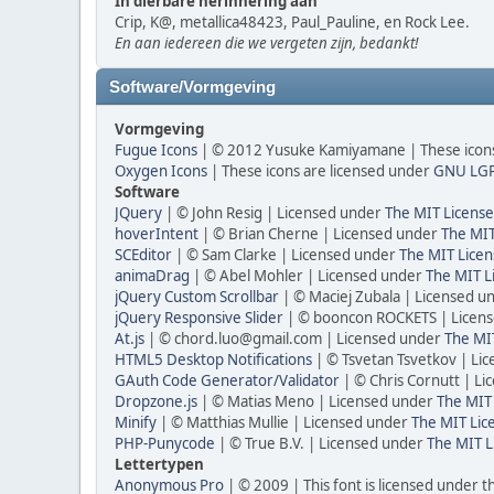
In dierbare herinnering aan
Crip, K@, metallica48423, Paul_Pauline, en Rock Lee.
En aan iedereen die we vergeten zijn, bedankt!
Software/Vormgeving
Vormgeving
Fugue Icons
| © 2012 Yusuke Kamiyamane | These icons 
Oxygen Icons
| These icons are licensed under
GNU LG
Software
JQuery
| © John Resig | Licensed under
The MIT License
hoverIntent
| © Brian Cherne | Licensed under
The MIT
SCEditor
| © Sam Clarke | Licensed under
The MIT Licen
animaDrag
| © Abel Mohler | Licensed under
The MIT L
jQuery Custom Scrollbar
| © Maciej Zubala | Licensed u
jQuery Responsive Slider
| © booncon ROCKETS | Licen
At.js
| © chord.luo@gmail.com | Licensed under
The MIT
HTML5 Desktop Notifications
| © Tsvetan Tsvetkov | Li
GAuth Code Generator/Validator
| © Chris Cornutt | L
Dropzone.js
| © Matias Meno | Licensed under
The MIT 
Minify
| © Matthias Mullie | Licensed under
The MIT Lic
PHP-Punycode
| © True B.V. | Licensed under
The MIT L
Lettertypen
Anonymous Pro
| © 2009 | This font is licensed under t