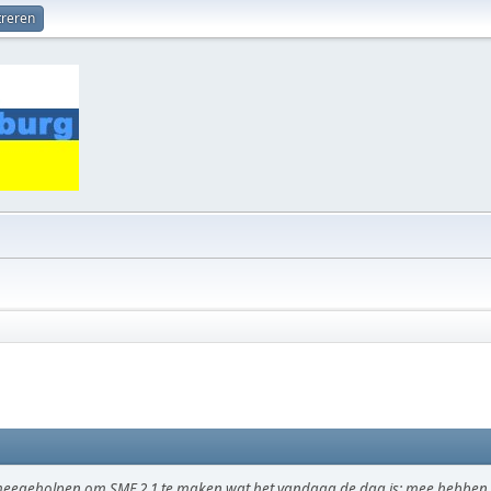
treren
meegeholpen om SMF 2.1 te maken wat het vandaag de dag is; mee hebben g