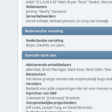
Adish "(F.L.A.M.E.R)" Patel, Bryan "Runic" Deakin, Marc
Webmasters
Jeremy "SleePy" Darwood.
Serverbeheerders
Derek Schwab, Michael Johnson, en Liroy van Hoewijk.
Nederlandse vertaling
Nederlandse vertaling
@rjen, Dav999, en LiBen.
Speciale dank aan
Adviserende ontwikkelaars
albertlast, Brett Flannigan, Mark Rose, René-Gilles "Na
Betatesters
Het kleine groepje mensen dat onophoudelijk bugs vind
Vertalers
Bedankt voor jullie inspanningen die het voor mensen 
Oprichter van SMF
Unknown W. "[Unknown]" Brackets.
Oorspronkelijke projectleiders
Jeff Lewis, Joseph Fung, en David Recordon.