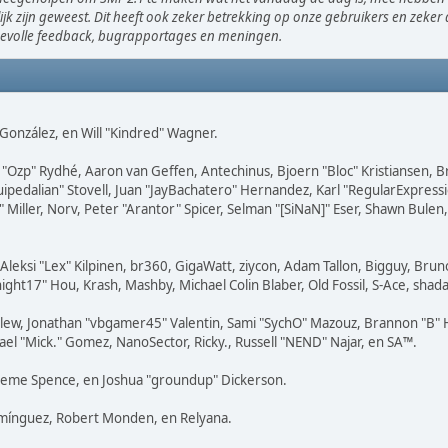
ijk zijn geweest. Dit heeft ook zeker betrekking op onze gebruikers en zeke
devolle feedback, bugrapportages en meningen.
i" González, en Will "Kindred" Wagner.
ar "Ozp" Rydhé, Aaron van Geffen, Antechinus, Bjoern "Bloc" Kristiansen,
squipedalian" Stovell, Juan "JayBachatero" Hernandez, Karl "RegularExpre
iller, Norv, Peter "Arantor" Spicer, Selman "[SiNaN]" Eser, Shawn Bulen
 Aleksi "Lex" Kilpinen, br360, GigaWatt, ziycon, Adam Tallon, Bigguy, Bru
ight17" Hou, Krash, Mashby, Michael Colin Blaber, Old Fossil, S-Ace, sha
lew, Jonathan "vbgamer45" Valentin, Sami "SychO" Mazouz, Brannon "B" H
ael "Mick." Gomez, NanoSector, Ricky., Russell "NEND" Najar, en SA™.
 Graeme Spence, en Joshua "groundup" Dickerson.
omínguez, Robert Monden, en Relyana.