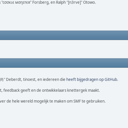
us "cσσкιє мσηѕтєя" Forsberg, en Ralph "[n3rve]" Otowo.
o 尚" Deberdt, tinoest, en iedereen die
heeft bijgedragen op GitHub
.
t, feedback geeft en de ontwikkelaars knettergek maakt.
over de hele wereld mogelijk te maken om SMF te gebruiken.