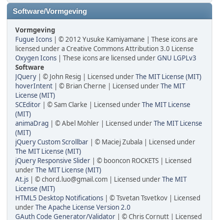
Software/Vormgeving
Vormgeving
Fugue Icons
| © 2012 Yusuke Kamiyamane | These icons are
licensed under a Creative Commons Attribution 3.0 License
Oxygen Icons
| These icons are licensed under
GNU LGPLv3
Software
JQuery
| © John Resig | Licensed under
The MIT License (MIT)
hoverIntent
| © Brian Cherne | Licensed under
The MIT
License (MIT)
SCEditor
| © Sam Clarke | Licensed under
The MIT License
(MIT)
animaDrag
| © Abel Mohler | Licensed under
The MIT License
(MIT)
jQuery Custom Scrollbar
| © Maciej Zubala | Licensed under
The MIT License (MIT)
jQuery Responsive Slider
| © booncon ROCKETS | Licensed
under
The MIT License (MIT)
At.js
| © chord.luo@gmail.com | Licensed under
The MIT
License (MIT)
HTML5 Desktop Notifications
| © Tsvetan Tsvetkov | Licensed
under
The Apache License Version 2.0
GAuth Code Generator/Validator
| © Chris Cornutt | Licensed