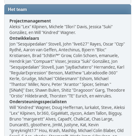
Het team
Projectmanagement
Aleksi "Lex" Kilpinen, Michele "Illori" Davis, Jessica "Suki"
González, en Will "Kindred" Wagner.
Ontwikkelaars
Jon "Sesquipedalian" Stovell, John "live627" Rayes, Oscar "Ozp"
Rydhé, Aaron van Geffen, Antechinus, Bjoern "Bloc"
Kristiansen, Brad "IchBin™" Grow, Colin Schoen, emanuele,
Hendrik Jan "Compuart" Visser, Jessica "Suki" González, Jon
"Sesquipedalian" Stovell, Juan "JayBachatero" Hernandez, Karl
"RegularExpression" Benson, Matthew "Labradoodle-360"
Kerle, Grudge, Michael "Oldiesmann" Eshom, Michael
"Thantos" Miller, Norv, Peter "Arantor" Spicer, Selman "
[SiNaN]" Eser, Shawn Bulen, Shitiz "Dragooon" Garg, Theodore
"Orstio" Hildebrandt, Thorsten "TE" Eurich, en winrules.
Ondersteuningsspecialisten
Will "Kindred" Wagner, Doug Heffernan, lurkalot, Steve, Aleksi
"Lex" Kilpinen, br360, GigaWatt, ziycon, Adam Tallon, Bigguy,
Bruno "margarett" Alves, CapadY, ChalkCat, Chas Large,
Duncan85, gbsothere, JimM, Justyne, Kat, Kevin
"greyknight17" Hou, Krash, Mashby, Michael Colin Blaber, Old