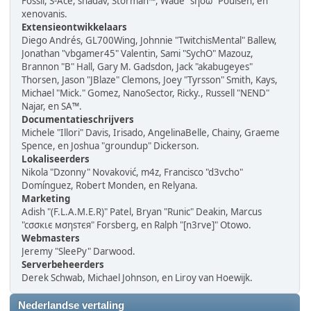
Fossil, S-Ace, shadav, Storman™, Wade "sησω" Poulsen, en
xenovanis.
Extensieontwikkelaars
Diego Andrés, GL700Wing, Johnnie "TwitchisMental" Ballew,
Jonathan "vbgamer45" Valentin, Sami "SychO" Mazouz,
Brannon "B" Hall, Gary M. Gadsdon, Jack "akabugeyes"
Thorsen, Jason "JBlaze" Clemons, Joey "Tyrsson" Smith, Kays,
Michael "Mick." Gomez, NanoSector, Ricky., Russell "NEND"
Najar, en SA™.
Documentatieschrijvers
Michele "Illori" Davis, Irisado, AngelinaBelle, Chainy, Graeme
Spence, en Joshua "groundup" Dickerson.
Lokaliseerders
Nikola "Dzonny" Novaković, m4z, Francisco "d3vcho"
Domínguez, Robert Monden, en Relyana.
Marketing
Adish "(F.L.A.M.E.R)" Patel, Bryan "Runic" Deakin, Marcus
"cσσкιє мσηѕтєя" Forsberg, en Ralph "[n3rve]" Otowo.
Webmasters
Jeremy "SleePy" Darwood.
Serverbeheerders
Derek Schwab, Michael Johnson, en Liroy van Hoewijk.
Nederlandse vertaling