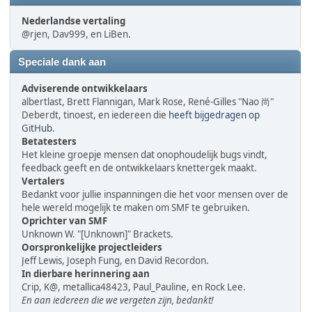
Nederlandse vertaling
@rjen, Dav999, en LiBen.
Speciale dank aan
Adviserende ontwikkelaars
albertlast, Brett Flannigan, Mark Rose, René-Gilles "Nao 尚"
Deberdt, tinoest, en iedereen die
heeft bijgedragen op
GitHub
.
Betatesters
Het kleine groepje mensen dat onophoudelijk bugs vindt,
feedback geeft en de ontwikkelaars knettergek maakt.
Vertalers
Bedankt voor jullie inspanningen die het voor mensen over de
hele wereld mogelijk te maken om SMF te gebruiken.
Oprichter van SMF
Unknown W. "[Unknown]" Brackets.
Oorspronkelijke projectleiders
Jeff Lewis, Joseph Fung, en David Recordon.
In dierbare herinnering aan
Crip, K@, metallica48423, Paul_Pauline, en Rock Lee.
En aan iedereen die we vergeten zijn, bedankt!