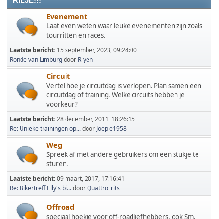
RIEJE!!!
Evenement
Laat even weten waar leuke evenementen zijn zoals
tourritten en races.
Laatste bericht:
15 september, 2023, 09:24:00
Ronde van Limburg
door
R-yen
Circuit
Vertel hoe je circuitdag is verlopen. Plan samen een
circuitdag of training. Welke circuits hebben je
voorkeur?
Laatste bericht:
28 december, 2011, 18:26:15
Re: Unieke trainingen op...
door
Joepie1958
Weg
Spreek af met andere gebruikers om een stukje te
sturen.
Laatste bericht:
09 maart, 2017, 17:16:41
Re: Bikertreff Elly's bi...
door
QuattroFrits
Offroad
speciaal hoekje voor off-roadliefhebbers, ook Sm.