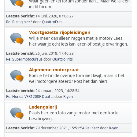
Waar geen enkel forum zonder kan... Maar wel alleen
in dit forum.
Laatste bericht:
14 juni, 2026, 07:06:27
Re: Rustig hier !
door
QuattroFrits
Voortgezette rijopleidingen
Wil je meer dan alleen raggen met je motor? Lees
hier waar je echt iets kan leren of post je ervaringen.
Laatste bericht:
26 juni, 2018, 17:40:33
Re: Supermotocursus
door
QuattroFrits
Algemene motorpraat
Kom je het in de overige fora niet kwijt, maar is het
wel motorgerelateerd? Post het dan hier!
Laatste bericht:
24 januari, 2023, 14:28:54
Re: Honda VFR1200F Dual ...
door
R-yen
Ledengalerij
Plaats hier een foto van je motor met een korte
beschrijving.
Laatste bericht:
29 december, 2021, 15:51:54
Re: Karz
door
R-yen