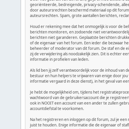
georiënteerde, bedreigende, privacy-schendende, alleen
door auteursrechten beschermd materiaal op dit forum za
auteursrechten. Spam, grote aantallen berichten, recla
Houd er rekening mee dat het onmogelijk is voor de beh
berichten monitoren, en zodoende niet verantwoordeli
berichten niet garanderen. Geplaatste berichten drukken
of de eigenaar van het forum. Een ieder die bezwaar h
beheerder of moderator van dit forum. De staf en de e
zij de verwijdering als noodzakelijk zien. Dit is echter
informatie in profielen van leden.
Als lid ben jij zelf verantwoordelijk voor de inhoud va
bestuur en hun helpers te vrijwaren van enige door jou
informatie vergaard in deze dienst), in het geval van ee
Je hebt de mogelijkheid om, tijdens het registratiepro
wachtwoord van de gebruikersaccount die je registreert
ook in NOOIT een account van een ander te zullen geb
accountdiefstal te voorkomen.
Na het registreren en inloggen op dit forum, zul je een
juist te houden. Enige informatie die de eigenaar of st