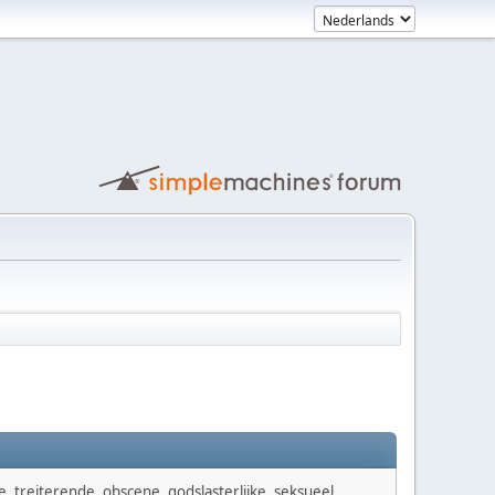
e, treiterende, obscene, godslasterlijke, seksueel