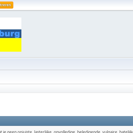
treren
je geen onjuiste, lasterlijke, onvolledige, beledigende, vulgaire, hatelijk