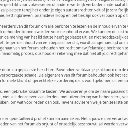
 geschikt voor volwassenen of andere wettelijk verboden materiaal of b
l plaatsen tenzij het onder je eigen auteursrechten valt of je schriftel
me, kettingbrieven, piramideverkoop en petities zijn ook verboden op di
eerders van dit forum om alle berichten te lezen en de inhoud ervan te v
jk gehouden kunnen worden voor de inhoud ervan. We kunnen de juisthei
 de mening van het lid dat ze heeft geplaatst uit, en niet noodzakelijk 
eeft tegen de inhoud van een bepaald bericht, wordt aangemoedigd om het
igenaar van het forum behouden het recht om twijfelachtige berichten te
 een handmatig proces, dus houd er rekening mee dat niet altijd direct ge
n de door jou geplaatste berichten. Bovendien verklaar je je akkoord om d
 veroorzaakte schade. De eigenaren van dit forum behouden ook het recht 
n formele klacht of gerechtelijke vordering die is voortgekomen uit een si
ces, een gebruikersnaam te kiezen. We adviseren je om de naam passend 
, niet zult doorgeven aan derden, met uitzondering van beheerders, voo
ruiken, om wat voor reden dan ook. Tevens adviseren we je ten zeerste
 meer gedetailleerd profiel kunnen aanmaken. Het is jouw eigen verantwoo
afleden van het forum als onjuist of onzedelijk beschouwt, zal worden ve