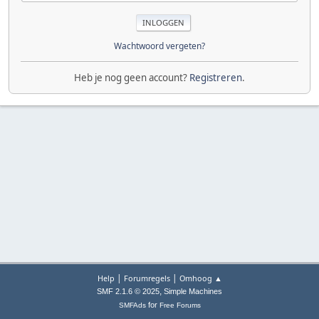
Wachtwoord vergeten?
Heb je nog geen account?
Registreren
.
|
|
Help
Forumregels
Omhoog ▲
,
SMF 2.1.6 © 2025
Simple Machines
for
SMFAds
Free Forums