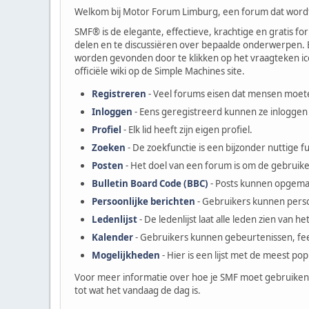
Welkom bij Motor Forum Limburg, een forum dat word
SMF® is de elegante, effectieve, krachtige en gratis f
delen en te discussiëren over bepaalde onderwerpen. B
worden gevonden door te klikken op het vraagteken icoo
officiële wiki op de Simple Machines site.
Registreren
- Veel forums eisen dat mensen moet
Inloggen
- Eens geregistreerd kunnen ze inloggen
Profiel
- Elk lid heeft zijn eigen profiel.
Zoeken
- De zoekfunctie is een bijzonder nuttige 
Posten
- Het doel van een forum is om de gebruikers
Bulletin Board Code (BBC)
- Posts kunnen opgemaa
Persoonlijke berichten
- Gebruikers kunnen perso
Ledenlijst
- De ledenlijst laat alle leden zien van h
Kalender
- Gebruikers kunnen gebeurtenissen, fee
Mogelijkheden
- Hier is een lijst met de meest po
Voor meer informatie over hoe je SMF moet gebruiken
tot wat het vandaag de dag is.