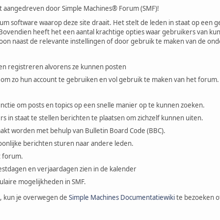
t aangedreven door Simple Machines® Forum (SMF)!
orum software waarop deze site draait. Het stelt de leden in staat op een
ovendien heeft het een aantal krachtige opties waar gebruikers van kunn
n naast de relevante instellingen of door gebruik te maken van de onder
en registreren alvorens ze kunnen posten
 om zo hun account te gebruiken en vol gebruik te maken van het forum.
functie om posts en topics op een snelle manier op te kunnen zoeken.
 in staat te stellen berichten te plaatsen om zichzelf kunnen uiten.
kt worden met behulp van Bulletin Board Code (BBC).
onlijke berichten sturen naar andere leden.
et forum.
stdagen en verjaardagen zien in de kalender
pulaire mogelijkheden in SMF.
, kun je overwegen de
Simple Machines Documentatiewiki
te bezoeken o