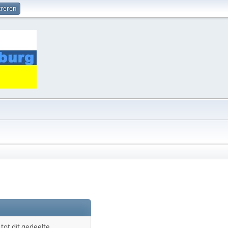
treren
ot dit gedeelte.