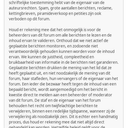
schriftelijke toestemming hebt van de eigenaar van de
auteursrechten. Spam, grote aantallen berichten, reclame,
kettingbrieven, piramideverkoop en petities zijn ook
verboden op dit forum.
Houd er rekening mee dat het onmogelijk is voor de
beheerders van dit forum om alle berichten te lezen en de
inhoud ervan te valideren. Onthoud dat we niet actief de
geplaatste berichten monitoren, en zodoende niet
verantwoordelijk gehouden kunnen worden voor de inhoud
ervan. We kunnen de juistheid, compleetheid en
bruikbaarheid van informatie in de berichten niet garanderen.
Geplaatste berichten drukken de mening van het lid dat ze
heeft geplaatst uit, en niet noodzakelijk de mening van dit
forum, haar stafleden, hun vervangers of de eigenaar van het
forum. Een ieder die bezwaar heeft tegen de inhoud van een
bepaald bericht, wordt aangemoedigd om het bericht in
kwestie direct te melden aan een beheerder of moderator
van dit forum. De staf en de eigenaar van het forum
behouden het recht om twijfelachtige berichten te
verwijderen, binnen een redelijke tijdspanne, wanneer zij de
verwijdering als noodzakelijk zien. Dit is echter een handmatig
proces, dus houd er rekening mee dat niet altijd direct
gehandeld kan worden. Hetzelfde beleid geldt voor de