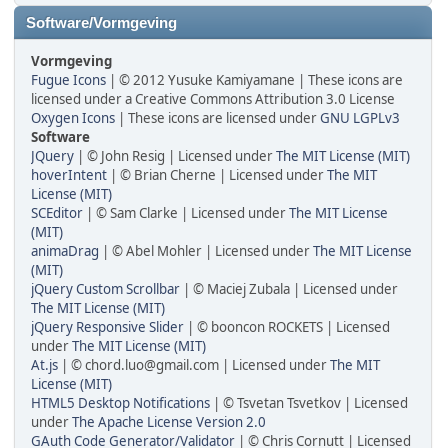
Software/Vormgeving
Vormgeving
Fugue Icons
| © 2012 Yusuke Kamiyamane | These icons are
licensed under a Creative Commons Attribution 3.0 License
Oxygen Icons
| These icons are licensed under
GNU LGPLv3
Software
JQuery
| © John Resig | Licensed under
The MIT License (MIT)
hoverIntent
| © Brian Cherne | Licensed under
The MIT
License (MIT)
SCEditor
| © Sam Clarke | Licensed under
The MIT License
(MIT)
animaDrag
| © Abel Mohler | Licensed under
The MIT License
(MIT)
jQuery Custom Scrollbar
| © Maciej Zubala | Licensed under
The MIT License (MIT)
jQuery Responsive Slider
| © booncon ROCKETS | Licensed
under
The MIT License (MIT)
At.js
| © chord.luo@gmail.com | Licensed under
The MIT
License (MIT)
HTML5 Desktop Notifications
| © Tsvetan Tsvetkov | Licensed
under
The Apache License Version 2.0
GAuth Code Generator/Validator
| © Chris Cornutt | Licensed