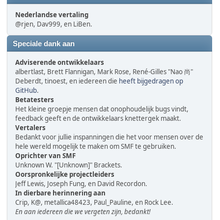
Nederlandse vertaling
@rjen, Dav999, en LiBen.
Speciale dank aan
Adviserende ontwikkelaars
albertlast, Brett Flannigan, Mark Rose, René-Gilles "Nao 尚"
Deberdt, tinoest, en iedereen die
heeft bijgedragen op
GitHub
.
Betatesters
Het kleine groepje mensen dat onophoudelijk bugs vindt,
feedback geeft en de ontwikkelaars knettergek maakt.
Vertalers
Bedankt voor jullie inspanningen die het voor mensen over de
hele wereld mogelijk te maken om SMF te gebruiken.
Oprichter van SMF
Unknown W. "[Unknown]" Brackets.
Oorspronkelijke projectleiders
Jeff Lewis, Joseph Fung, en David Recordon.
In dierbare herinnering aan
Crip, K@, metallica48423, Paul_Pauline, en Rock Lee.
En aan iedereen die we vergeten zijn, bedankt!