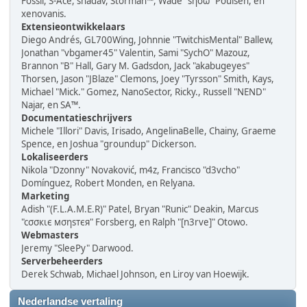
Fossil, S-Ace, shadav, Storman™, Wade "sησω" Poulsen, en
xenovanis.
Extensieontwikkelaars
Diego Andrés, GL700Wing, Johnnie "TwitchisMental" Ballew,
Jonathan "vbgamer45" Valentin, Sami "SychO" Mazouz,
Brannon "B" Hall, Gary M. Gadsdon, Jack "akabugeyes"
Thorsen, Jason "JBlaze" Clemons, Joey "Tyrsson" Smith, Kays,
Michael "Mick." Gomez, NanoSector, Ricky., Russell "NEND"
Najar, en SA™.
Documentatieschrijvers
Michele "Illori" Davis, Irisado, AngelinaBelle, Chainy, Graeme
Spence, en Joshua "groundup" Dickerson.
Lokaliseerders
Nikola "Dzonny" Novaković, m4z, Francisco "d3vcho"
Domínguez, Robert Monden, en Relyana.
Marketing
Adish "(F.L.A.M.E.R)" Patel, Bryan "Runic" Deakin, Marcus
"cσσкιє мσηѕтєя" Forsberg, en Ralph "[n3rve]" Otowo.
Webmasters
Jeremy "SleePy" Darwood.
Serverbeheerders
Derek Schwab, Michael Johnson, en Liroy van Hoewijk.
Nederlandse vertaling