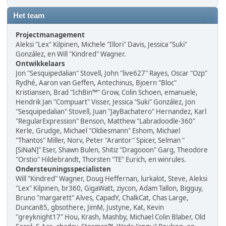
Het team
Projectmanagement
Aleksi "Lex" Kilpinen, Michele "Illori" Davis, Jessica "Suki"
González, en Will "Kindred" Wagner.
Ontwikkelaars
Jon "Sesquipedalian" Stovell, John "live627" Rayes, Oscar "Ozp"
Rydhé, Aaron van Geffen, Antechinus, Bjoern "Bloc"
Kristiansen, Brad "IchBin™" Grow, Colin Schoen, emanuele,
Hendrik Jan "Compuart" Visser, Jessica "Suki" González, Jon
"Sesquipedalian" Stovell, Juan "JayBachatero" Hernandez, Karl
"RegularExpression" Benson, Matthew "Labradoodle-360"
Kerle, Grudge, Michael "Oldiesmann" Eshom, Michael
"Thantos" Miller, Norv, Peter "Arantor" Spicer, Selman "
[SiNaN]" Eser, Shawn Bulen, Shitiz "Dragooon" Garg, Theodore
"Orstio" Hildebrandt, Thorsten "TE" Eurich, en winrules.
Ondersteuningsspecialisten
Will "Kindred" Wagner, Doug Heffernan, lurkalot, Steve, Aleksi
"Lex" Kilpinen, br360, GigaWatt, ziycon, Adam Tallon, Bigguy,
Bruno "margarett" Alves, CapadY, ChalkCat, Chas Large,
Duncan85, gbsothere, JimM, Justyne, Kat, Kevin
"greyknight17" Hou, Krash, Mashby, Michael Colin Blaber, Old